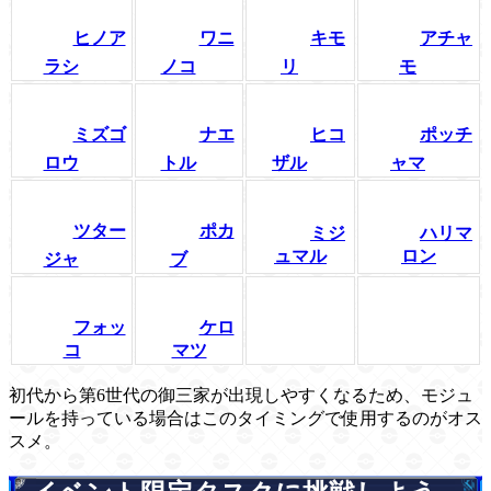
ヒノア
ワニ
キモ
アチャ
ラシ
ノコ
リ
モ
ミズゴ
ナエ
ヒコ
ポッチ
ロウ
トル
ザル
ャマ
ツター
ポカ
ミジ
ハリマ
ュマル
ロン
ジャ
ブ
フォッ
ケロ
コ
マツ
初代から第6世代の御三家が出現しやすくなるため、モジュ
ールを持っている場合はこのタイミングで使用するのがオス
スメ。