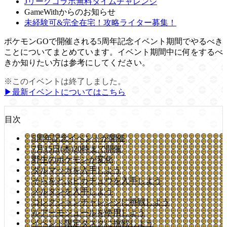
Jリーグコラボ無料タイムチャレンジ
GameWithからのお知らせ
未経験可&完全在宅！攻略ライター募集！
ポケモンGOで開催される5周年記念イベント期間でやるべき
ことについてまとめています。イベント期間中に何をするべ
きか知りたい方は参考にしてください。
※このイベントは終了しました。
▶︎最新イベントについてはこちら
目次
5周年記念イベントが開催
7月15日(木)20時まで開催
野生のポケモンが変化
ダルマッカを入手しよう
そらをとぶピカチュウを入手しよう
メルタンを入手しよう
コレクションチャレンジに挑戦しよう
ルアーモジュールを使用しよう
イベント限定タスクに挑戦しよう