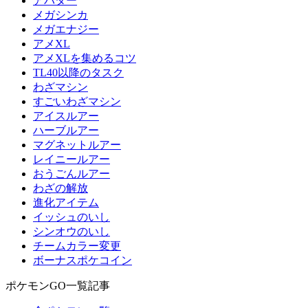
アバター
メガシンカ
メガエナジー
アメXL
アメXLを集めるコツ
TL40以降のタスク
わざマシン
すごいわざマシン
アイスルアー
ハーブルアー
マグネットルアー
レイニールアー
おうごんルアー
わざの解放
進化アイテム
イッシュのいし
シンオウのいし
チームカラー変更
ボーナスポケコイン
ポケモンGO一覧記事