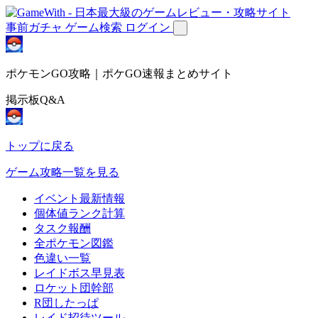
事前ガチャ
ゲーム検索
ログイン
ポケモンGO攻略｜ポケGO速報まとめサイト
掲示板Q&A
トップに戻る
ゲーム攻略一覧を見る
イベント最新情報
個体値ランク計算
タスク報酬
全ポケモン図鑑
色違い一覧
レイドボス早見表
ロケット団幹部
R団したっぱ
レイド招待ツール