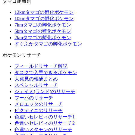
タマゴ距離別
12kmタマゴの孵化ポケモン
10kmタマゴの孵化ポケモン
7kmタマゴの孵化ポケモン
5kmタマゴの孵化ポケモン
2kmタマゴの孵化ポケモン
すぐふかタマゴの孵化ポケモン
ポケモンリサーチ
フィールドリサーチ解説
タスクで入手できるポケモン
大発見の報酬まとめ
スペシャルリサーチ
シェイミ(ランド)のリサーチ
フーパのリサーチ
メロエッタのリサーチ
ビクティニのリサーチ
色違いセレビィのリサーチ1
色違いセレビィのリサーチ2
色違いメタモンのリサーチ