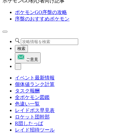
ポケモンGO初心者向け記事
ポケモンGO序盤の攻略
序盤のおすすめポケモン
検索
ご意見
イベント最新情報
個体値ランク計算
タスク報酬
全ポケモン図鑑
色違い一覧
レイドボス早見表
ロケット団幹部
R団したっぱ
レイド招待ツール