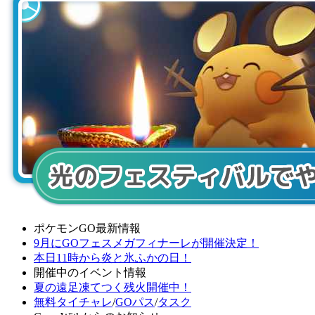
ポケモンGO最新情報
9月にGOフェスメガフィナーレが開催決定！
本日11時から炎と氷ふかの日！
開催中のイベント情報
夏の遠足凍てつく残火開催中！
無料タイチャレ
/
GOパス
/
タスク