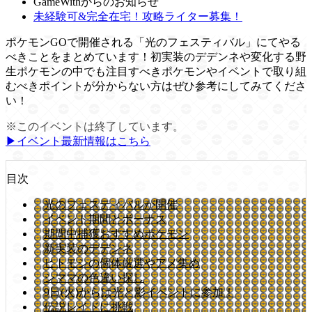
GameWithからのお知らせ
未経験可&完全在宅！攻略ライター募集！
ポケモンGOで開催される「光のフェスティバル」にてやる
べきことをまとめています！初実装のデデンネや変化する野
生ポケモンの中でも注目すべきポケモンやイベントで取り組
むべきポイントが分からない方はぜひ参考にしてみてくださ
い！
※このイベントは終了しています。
▶イベント最新情報はこちら
目次
光のフェスティバルが開催
イベント期間とボーナス
期間中捕獲おすすめポケモン
新実装のデデンネ
ヒトモシの個体厳選やアメ集め
シママの色違い探し
9日(火)からは光と影イベントに参加！
伝説レイドに挑戦