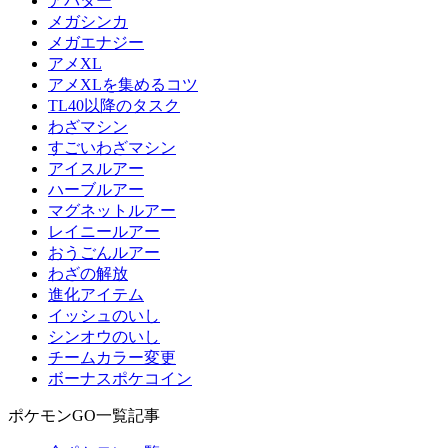
アバター
メガシンカ
メガエナジー
アメXL
アメXLを集めるコツ
TL40以降のタスク
わざマシン
すごいわざマシン
アイスルアー
ハーブルアー
マグネットルアー
レイニールアー
おうごんルアー
わざの解放
進化アイテム
イッシュのいし
シンオウのいし
チームカラー変更
ボーナスポケコイン
ポケモンGO一覧記事