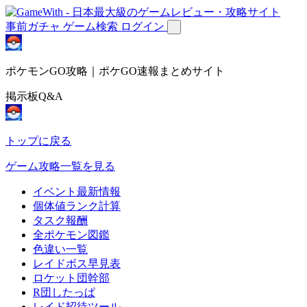
事前ガチャ
ゲーム検索
ログイン
ポケモンGO攻略｜ポケGO速報まとめサイト
掲示板Q&A
トップに戻る
ゲーム攻略一覧を見る
イベント最新情報
個体値ランク計算
タスク報酬
全ポケモン図鑑
色違い一覧
レイドボス早見表
ロケット団幹部
R団したっぱ
レイド招待ツール