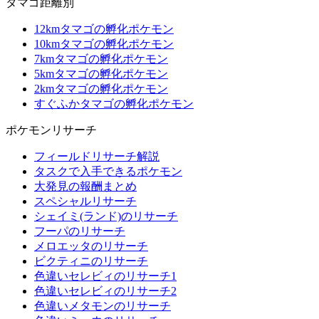
タマゴ距離別
12kmタマゴの孵化ポケモン
10kmタマゴの孵化ポケモン
7kmタマゴの孵化ポケモン
5kmタマゴの孵化ポケモン
2kmタマゴの孵化ポケモン
すぐふかタマゴの孵化ポケモン
ポケモンリサーチ
フィールドリサーチ解説
タスクで入手できるポケモン
大発見の報酬まとめ
スペシャルリサーチ
シェイミ(ランド)のリサーチ
フーパのリサーチ
メロエッタのリサーチ
ビクティニのリサーチ
色違いセレビィのリサーチ1
色違いセレビィのリサーチ2
色違いメタモンのリサーチ