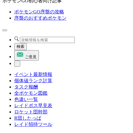
ポケモンGO初心者向け記事
ポケモンGO序盤の攻略
序盤のおすすめポケモン
検索
ご意見
イベント最新情報
個体値ランク計算
タスク報酬
全ポケモン図鑑
色違い一覧
レイドボス早見表
ロケット団幹部
R団したっぱ
レイド招待ツール