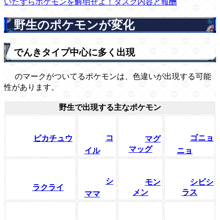
いたずらポケモンを解明せよ！タスク内容と報酬
野生のポケモンが変化
でんきタイプ中心に多く出現
のマークがついてるポケモンは、色違いが出現する可能
性があります。
野生で出現する主なポケモン
コ
ゴニョ
ピカチュウ
マグ
マッグ
イル
ニョ
シ
モン
シビシ
ラクライ
メン
ラス
ママ