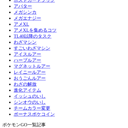
ポストカードブック
アバター
メガシンカ
メガエナジー
アメXL
アメXLを集めるコツ
TL40以降のタスク
わざマシン
すごいわざマシン
アイスルアー
ハーブルアー
マグネットルアー
レイニールアー
おうごんルアー
わざの解放
進化アイテム
イッシュのいし
シンオウのいし
チームカラー変更
ボーナスポケコイン
ポケモンGO一覧記事