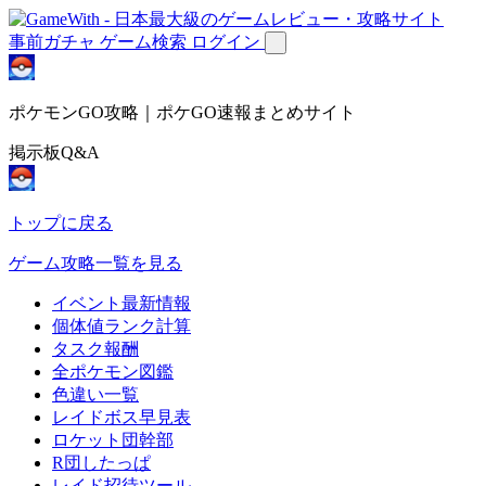
事前ガチャ
ゲーム検索
ログイン
ポケモンGO攻略｜ポケGO速報まとめサイト
掲示板Q&A
トップに戻る
ゲーム攻略一覧を見る
イベント最新情報
個体値ランク計算
タスク報酬
全ポケモン図鑑
色違い一覧
レイドボス早見表
ロケット団幹部
R団したっぱ
レイド招待ツール