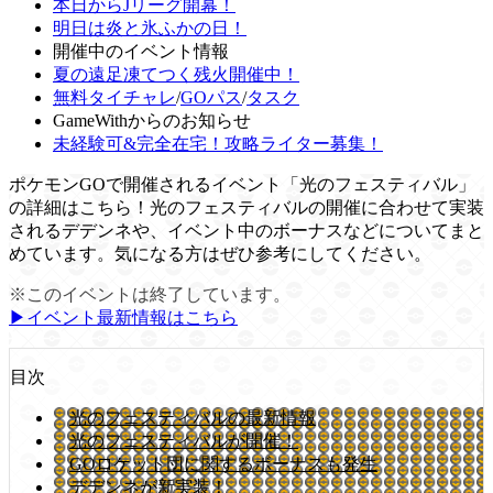
本日からJリーグ開幕！
明日は炎と氷ふかの日！
開催中のイベント情報
夏の遠足凍てつく残火開催中！
無料タイチャレ
/
GOパス
/
タスク
GameWithからのお知らせ
未経験可&完全在宅！攻略ライター募集！
ポケモンGOで開催されるイベント「光のフェスティバル」
の詳細はこちら！光のフェスティバルの開催に合わせて実装
されるデデンネや、イベント中のボーナスなどについてまと
めています。気になる方はぜひ参考にしてください。
※このイベントは終了しています。
▶イベント最新情報はこちら
目次
光のフェスティバルの最新情報
光のフェスティバルが開催！
GOロケット団に関するボーナスも発生
デデンネが新実装！