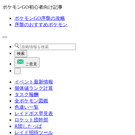
ポケモンGO初心者向け記事
ポケモンGO序盤の攻略
序盤のおすすめポケモン
検索
ご意見
イベント最新情報
個体値ランク計算
タスク報酬
全ポケモン図鑑
色違い一覧
レイドボス早見表
ロケット団幹部
R団したっぱ
レイド招待ツール