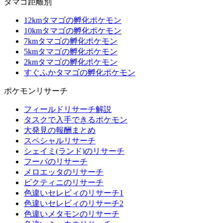
タマゴ距離別
12kmタマゴの孵化ポケモン
10kmタマゴの孵化ポケモン
7kmタマゴの孵化ポケモン
5kmタマゴの孵化ポケモン
2kmタマゴの孵化ポケモン
すぐふかタマゴの孵化ポケモン
ポケモンリサーチ
フィールドリサーチ解説
タスクで入手できるポケモン
大発見の報酬まとめ
スペシャルリサーチ
シェイミ(ランド)のリサーチ
フーパのリサーチ
メロエッタのリサーチ
ビクティニのリサーチ
色違いセレビィのリサーチ1
色違いセレビィのリサーチ2
色違いメタモンのリサーチ