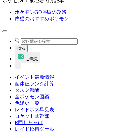
ポケモンGO初心者向け記事
ポケモンGO序盤の攻略
序盤のおすすめポケモン
検索
ご意見
イベント最新情報
個体値ランク計算
タスク報酬
全ポケモン図鑑
色違い一覧
レイドボス早見表
ロケット団幹部
R団したっぱ
レイド招待ツール