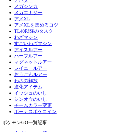
アバター
メガシンカ
メガエナジー
アメXL
アメXLを集めるコツ
TL40以降のタスク
わざマシン
すごいわざマシン
アイスルアー
ハーブルアー
マグネットルアー
レイニールアー
おうごんルアー
わざの解放
進化アイテム
イッシュのいし
シンオウのいし
チームカラー変更
ボーナスポケコイン
ポケモンGO一覧記事