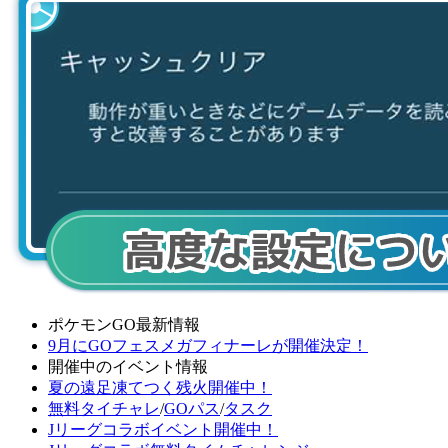
ポケモンGO最新情報
9月にGOフェスメガフィナーレが開催決定！
開催中のイベント情報
夏の遠足凍てつく残火開催中！
無料タイチャレ
/
GOパス
/
タスク
Jリーグコラボイベント開催中！