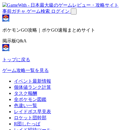
事前ガチャ
ゲーム検索
ログイン
ポケモンGO攻略｜ポケGO速報まとめサイト
掲示板Q&A
トップに戻る
ゲーム攻略一覧を見る
イベント最新情報
個体値ランク計算
タスク報酬
全ポケモン図鑑
色違い一覧
レイドボス早見表
ロケット団幹部
R団したっぱ
レイド招待ツール