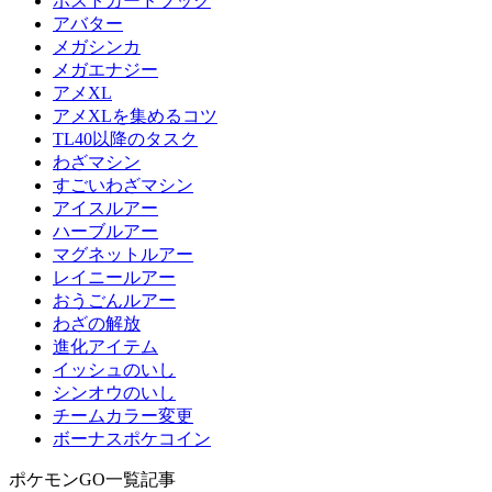
ポストカードブック
アバター
メガシンカ
メガエナジー
アメXL
アメXLを集めるコツ
TL40以降のタスク
わざマシン
すごいわざマシン
アイスルアー
ハーブルアー
マグネットルアー
レイニールアー
おうごんルアー
わざの解放
進化アイテム
イッシュのいし
シンオウのいし
チームカラー変更
ボーナスポケコイン
ポケモンGO一覧記事