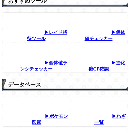
おすすめツール
▶レイド招
▶個体
待ツール
値チェッカー
▶個体値ラ
▶進化
ンクチェッカー
後CP確認
データベース
▶ポケモン
▶わざ
図鑑
一覧