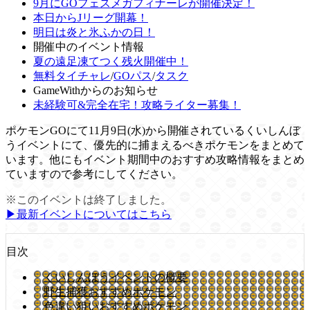
9月にGOフェスメガフィナーレが開催決定！
本日からJリーグ開幕！
明日は炎と氷ふかの日！
開催中のイベント情報
夏の遠足凍てつく残火開催中！
無料タイチャレ
/
GOパス
/
タスク
GameWithからのお知らせ
未経験可&完全在宅！攻略ライター募集！
ポケモンGOにて11月9日(水)から開催されているくいしんぼ
うイベントにて、優先的に捕まえるべきポケモンをまとめて
います。他にもイベント期間中のおすすめ攻略情報をまとめ
ていますので参考にしてください。
※このイベントは終了しました。
▶︎最新イベントについてはこちら
目次
くいしんぼうイベントの概要
野生捕獲おすすめポケモン
色違い狙いおすすめポケモン