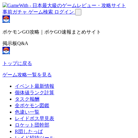
事前ガチャ
ゲーム検索
ログイン
ポケモンGO攻略｜ポケGO速報まとめサイト
掲示板Q&A
トップに戻る
ゲーム攻略一覧を見る
イベント最新情報
個体値ランク計算
タスク報酬
全ポケモン図鑑
色違い一覧
レイドボス早見表
ロケット団幹部
R団したっぱ
レイド招待ツール