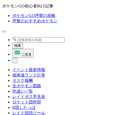
ポケモンGO初心者向け記事
ポケモンGO序盤の攻略
序盤のおすすめポケモン
検索
ご意見
イベント最新情報
個体値ランク計算
タスク報酬
全ポケモン図鑑
色違い一覧
レイドボス早見表
ロケット団幹部
R団したっぱ
レイド招待ツール