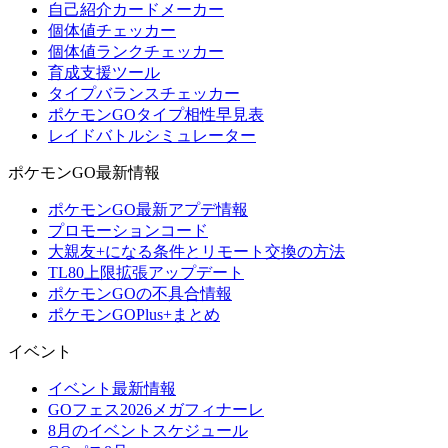
自己紹介カードメーカー
個体値チェッカー
個体値ランクチェッカー
育成支援ツール
タイプバランスチェッカー
ポケモンGOタイプ相性早見表
レイドバトルシミュレーター
ポケモンGO最新情報
ポケモンGO最新アプデ情報
プロモーションコード
大親友+になる条件とリモート交換の方法
TL80上限拡張アップデート
ポケモンGOの不具合情報
ポケモンGOPlus+まとめ
イベント
イベント最新情報
GOフェス2026メガフィナーレ
8月のイベントスケジュール