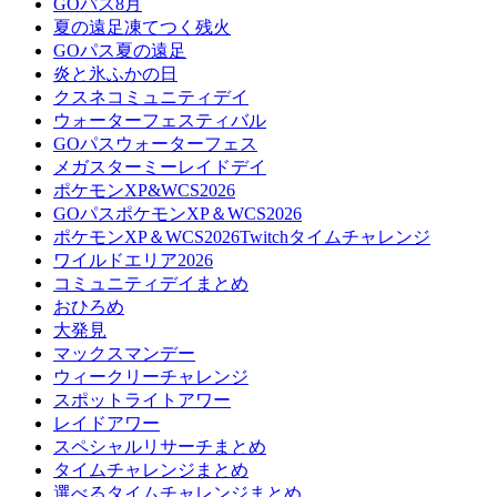
GOパス8月
夏の遠足凍てつく残火
GOパス夏の遠足
炎と氷ふかの日
クスネコミュニティデイ
ウォーターフェスティバル
GOパスウォーターフェス
メガスターミーレイドデイ
ポケモンXP&WCS2026
GOパスポケモンXP＆WCS2026
ポケモンXP＆WCS2026Twitchタイムチャレンジ
ワイルドエリア2026
コミュニティデイまとめ
おひろめ
大発見
マックスマンデー
ウィークリーチャレンジ
スポットライトアワー
レイドアワー
スペシャルリサーチまとめ
タイムチャレンジまとめ
選べるタイムチャレンジまとめ