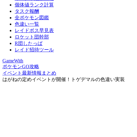
個体値ランク計算
タスク報酬
全ポケモン図鑑
色違い一覧
レイドボス早見表
ロケット団幹部
R団したっぱ
レイド招待ツール
GameWith
ポケモンGO攻略
イベント最新情報まとめ
はがねの定めイベントが開催！トゲデマルの色違い実装