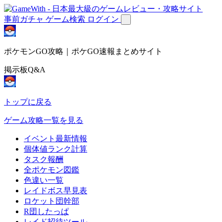
事前ガチャ
ゲーム検索
ログイン
ポケモンGO攻略｜ポケGO速報まとめサイト
掲示板Q&A
トップに戻る
ゲーム攻略一覧を見る
イベント最新情報
個体値ランク計算
タスク報酬
全ポケモン図鑑
色違い一覧
レイドボス早見表
ロケット団幹部
R団したっぱ
レイド招待ツール