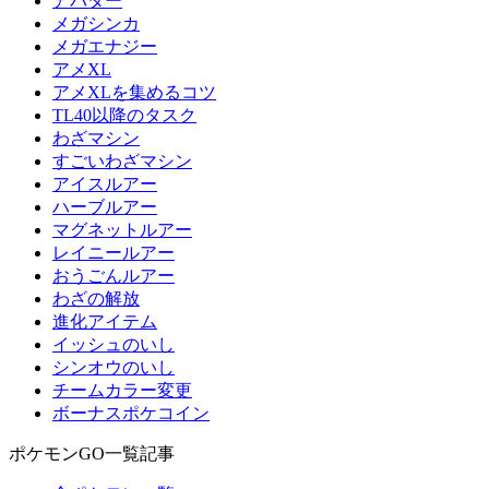
アバター
メガシンカ
メガエナジー
アメXL
アメXLを集めるコツ
TL40以降のタスク
わざマシン
すごいわざマシン
アイスルアー
ハーブルアー
マグネットルアー
レイニールアー
おうごんルアー
わざの解放
進化アイテム
イッシュのいし
シンオウのいし
チームカラー変更
ボーナスポケコイン
ポケモンGO一覧記事