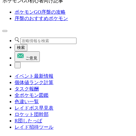
ポケモンGO初心者向け記事
ポケモンGO序盤の攻略
序盤のおすすめポケモン
検索
ご意見
イベント最新情報
個体値ランク計算
タスク報酬
全ポケモン図鑑
色違い一覧
レイドボス早見表
ロケット団幹部
R団したっぱ
レイド招待ツール