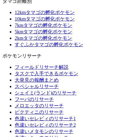
タマゴ距離別
12kmタマゴの孵化ポケモン
10kmタマゴの孵化ポケモン
7kmタマゴの孵化ポケモン
5kmタマゴの孵化ポケモン
2kmタマゴの孵化ポケモン
すぐふかタマゴの孵化ポケモン
ポケモンリサーチ
フィールドリサーチ解説
タスクで入手できるポケモン
大発見の報酬まとめ
スペシャルリサーチ
シェイミ(ランド)のリサーチ
フーパのリサーチ
メロエッタのリサーチ
ビクティニのリサーチ
色違いセレビィのリサーチ1
色違いセレビィのリサーチ2
色違いメタモンのリサーチ