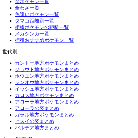
全ポケモン一覧
全わざ一覧
色違いポケモン一覧
タマゴ距離別一覧
相棒ポケモンの距離一覧
メガシンカ一覧
捕獲おすすめポケモン一覧
世代別
カントー地方ポケモンまとめ
ジョウト地方ポケモンまとめ
ホウエン地方ポケモンまとめ
シンオウ地方ポケモンまとめ
イッシュ地方ポケモンまとめ
カロス地方ポケモンまとめ
アローラ地方ポケモンまとめ
アローラの姿まとめ
ガラル地方ポケモンまとめ
ヒスイの姿まとめ
パルデア地方まとめ