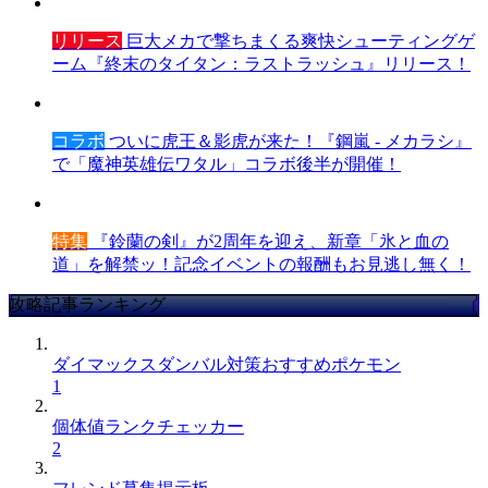
リリース
巨大メカで撃ちまくる爽快シューティングゲ
ーム『終末のタイタン：ラストラッシュ』リリース！
コラボ
ついに虎王＆影虎が来た！『鋼嵐 - メカラシ』
で「魔神英雄伝ワタル」コラボ後半が開催！
特集
『鈴蘭の剣』が2周年を迎え、新章「氷と血の
道」を解禁ッ！記念イベントの報酬もお見逃し無く！
攻略記事ランキング
ダイマックスダンバル対策おすすめポケモン
1
個体値ランクチェッカー
2