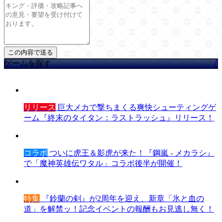
ゲームを探す
リリース
巨大メカで撃ちまくる爽快シューティングゲ
ーム『終末のタイタン：ラストラッシュ』リリース！
コラボ
ついに虎王＆影虎が来た！『鋼嵐 - メカラシ』
で「魔神英雄伝ワタル」コラボ後半が開催！
特集
『鈴蘭の剣』が2周年を迎え、新章「氷と血の
道」を解禁ッ！記念イベントの報酬もお見逃し無く！