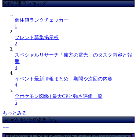
攻略記事ランキング
個体値ランクチェッカー
1
フレンド募集掲示板
2
スペシャルリサーチ「彼方の電光」のタスク内容と報
酬
3
イベント最新情報まとめ！期間や次回の内容
4
全ポケモン図鑑 | 最大CPと強さ評価一覧
5
もっとみる
GameWithからのお知らせ
【Amazon7月】おすすめ記事からよく買われているコントロ