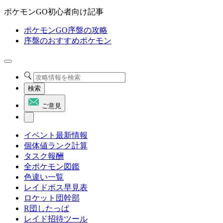
ポケモンGO初心者向け記事
ポケモンGO序盤の攻略
序盤のおすすめポケモン
検索
ご意見
イベント最新情報
個体値ランク計算
タスク報酬
全ポケモン図鑑
色違い一覧
レイドボス早見表
ロケット団幹部
R団したっぱ
レイド招待ツール