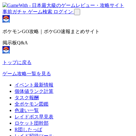
事前ガチャ
ゲーム検索
ログイン
ポケモンGO攻略｜ポケGO速報まとめサイト
掲示板Q&A
トップに戻る
ゲーム攻略一覧を見る
イベント最新情報
個体値ランク計算
タスク報酬
全ポケモン図鑑
色違い一覧
レイドボス早見表
ロケット団幹部
R団したっぱ
レイド招待ツール