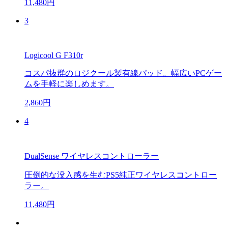
11,480円
3
Logicool G F310r
コスパ抜群のロジクール製有線パッド。幅広いPCゲー
ムを手軽に楽しめます。
2,860円
4
DualSense ワイヤレスコントローラー
圧倒的な没入感を生むPS5純正ワイヤレスコントロー
ラー。
11,480円