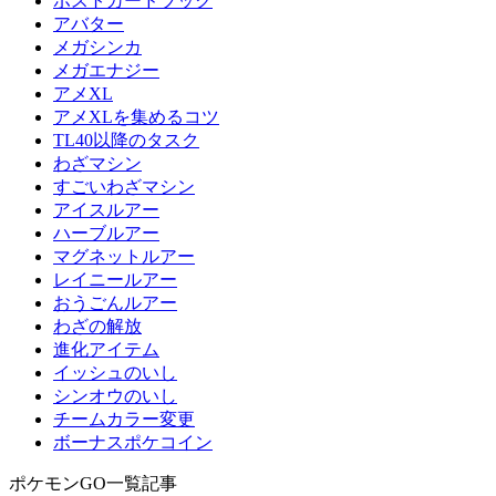
ポストカードブック
アバター
メガシンカ
メガエナジー
アメXL
アメXLを集めるコツ
TL40以降のタスク
わざマシン
すごいわざマシン
アイスルアー
ハーブルアー
マグネットルアー
レイニールアー
おうごんルアー
わざの解放
進化アイテム
イッシュのいし
シンオウのいし
チームカラー変更
ボーナスポケコイン
ポケモンGO一覧記事