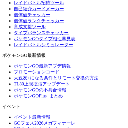
レイドバトル招待ツール
自己紹介カードメーカー
個体値チェッカー
個体値ランクチェッカー
育成支援ツール
タイプバランスチェッカー
ポケモンGOタイプ相性早見表
レイドバトルシミュレーター
ポケモンGO最新情報
ポケモンGO最新アプデ情報
プロモーションコード
大親友+になる条件とリモート交換の方法
TL80上限拡張アップデート
ポケモンGOの不具合情報
ポケモンGOPlus+まとめ
イベント
イベント最新情報
GOフェス2026メガフィナーレ