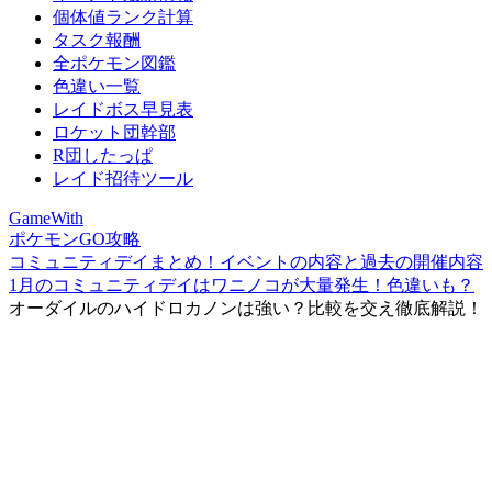
個体値ランク計算
タスク報酬
全ポケモン図鑑
色違い一覧
レイドボス早見表
ロケット団幹部
R団したっぱ
レイド招待ツール
GameWith
ポケモンGO攻略
コミュニティデイまとめ！イベントの内容と過去の開催内容
1月のコミュニティデイはワニノコが大量発生！色違いも？
オーダイルのハイドロカノンは強い？比較を交え徹底解説！