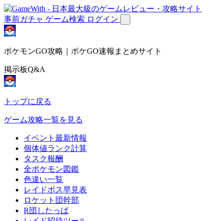
事前ガチャ
ゲーム検索
ログイン
ポケモンGO攻略｜ポケGO速報まとめサイト
掲示板Q&A
トップに戻る
ゲーム攻略一覧を見る
イベント最新情報
個体値ランク計算
タスク報酬
全ポケモン図鑑
色違い一覧
レイドボス早見表
ロケット団幹部
R団したっぱ
レイド招待ツール