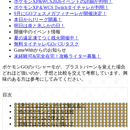
ポケモンXP&WCS2026イベントの詳細が判明！
ポケモンXP＆WCS Twitchタイチャレが判明！
9月にGOフェスメガフィナーレが開催決定！
本日からJリーグ開幕！
明日は炎と氷ふかの日！
開催中のイベント情報
夏の遠足凍てつく残火開催中！
無料タイチャレ
/
GOパス
/
タスク
GameWithからのお知らせ
未経験可&完全在宅！攻略ライター募集！
ポケモンGOのバシャーモが、ブラストバーンを覚えた場合
どれほど強いのか、予想と比較を交えて考察しています。興
味のある方は参考にしてみてください。
目次
5月コミュニティデイで覚える！
他のポケモンと強さを比較
レイドやジムで使える？
対戦ではどれくらい強い？