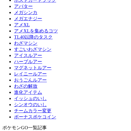
ポストカードブック
アバター
メガシンカ
メガエナジー
アメXL
アメXLを集めるコツ
TL40以降のタスク
わざマシン
すごいわざマシン
アイスルアー
ハーブルアー
マグネットルアー
レイニールアー
おうごんルアー
わざの解放
進化アイテム
イッシュのいし
シンオウのいし
チームカラー変更
ボーナスポケコイン
ポケモンGO一覧記事