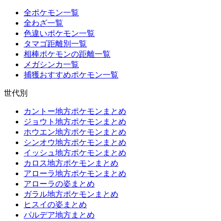
全ポケモン一覧
全わざ一覧
色違いポケモン一覧
タマゴ距離別一覧
相棒ポケモンの距離一覧
メガシンカ一覧
捕獲おすすめポケモン一覧
世代別
カントー地方ポケモンまとめ
ジョウト地方ポケモンまとめ
ホウエン地方ポケモンまとめ
シンオウ地方ポケモンまとめ
イッシュ地方ポケモンまとめ
カロス地方ポケモンまとめ
アローラ地方ポケモンまとめ
アローラの姿まとめ
ガラル地方ポケモンまとめ
ヒスイの姿まとめ
パルデア地方まとめ