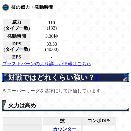
技の威力・発動時間
威力
110
(132)
(タイプ一致)
発動時間
3.30秒
DPS
33.33
(タイプ一致)
(40.00)
EPS
-
ブラストバーンのより詳しい情報はこちら
対戦ではどれくらい強い？
1
※スーパーリーグを基準にして評価しています。
火力は高め
技
コンボDPS
カウンター