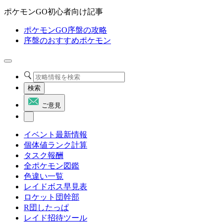
ポケモンGO初心者向け記事
ポケモンGO序盤の攻略
序盤のおすすめポケモン
検索
ご意見
イベント最新情報
個体値ランク計算
タスク報酬
全ポケモン図鑑
色違い一覧
レイドボス早見表
ロケット団幹部
R団したっぱ
レイド招待ツール