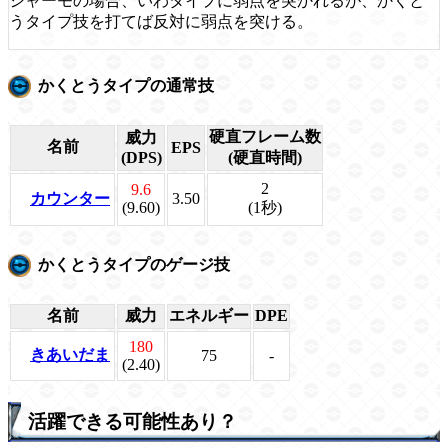
シャーモの場合、いわタイプに弱点を突かれるが、かくと
うタイプ技を打てば反対に弱点を突ける。
かくとうタイプの通常技
硬直フレーム数
威力
名前
EPS
(DPS)
(硬直時間)
2
9.6
カウンター
3.50
(9.60)
(1秒)
かくとうタイプのゲージ技
名前
威力
エネルギー
DPE
180
きあいだま
75
-
(2.40)
活躍できる可能性あり？