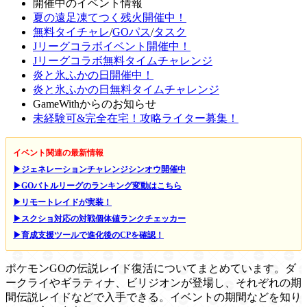
開催中のイベント情報
夏の遠足凍てつく残火開催中！
無料タイチャレ
/
GOパス
/
タスク
Jリーグコラボイベント開催中！
Jリーグコラボ無料タイムチャレンジ
炎と氷ふかの日開催中！
炎と氷ふかの日無料タイムチャレンジ
GameWithからのお知らせ
未経験可&完全在宅！攻略ライター募集！
イベント関連の最新情報
▶ジェネレーションチャレンジシンオウ開催中
▶GOバトルリーグのランキング変動はこちら
▶リモートレイドが実装！
▶スクショ対応の対戦個体値ランクチェッカー
▶育成支援ツールで進化後のCPを確認！
ポケモンGOの伝説レイド復活についてまとめています。ダ
ークライやギラティナ、ビリジオンが登場し、それぞれの期
間伝説レイドなどで入手できる。イベントの期間などを知り