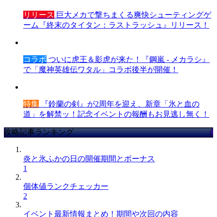
リリース
巨大メカで撃ちまくる爽快シューティングゲ
ーム『終末のタイタン：ラストラッシュ』リリース！
コラボ
ついに虎王＆影虎が来た！『鋼嵐 - メカラシ』
で「魔神英雄伝ワタル」コラボ後半が開催！
特集
『鈴蘭の剣』が2周年を迎え、新章「氷と血の
道」を解禁ッ！記念イベントの報酬もお見逃し無く！
攻略記事ランキング
炎と氷ふかの日の開催期間とボーナス
1
個体値ランクチェッカー
2
イベント最新情報まとめ！期間や次回の内容