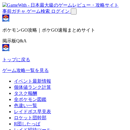
事前ガチャ
ゲーム検索
ログイン
ポケモンGO攻略｜ポケGO速報まとめサイト
掲示板Q&A
トップに戻る
ゲーム攻略一覧を見る
イベント最新情報
個体値ランク計算
タスク報酬
全ポケモン図鑑
色違い一覧
レイドボス早見表
ロケット団幹部
R団したっぱ
レイド招待ツール