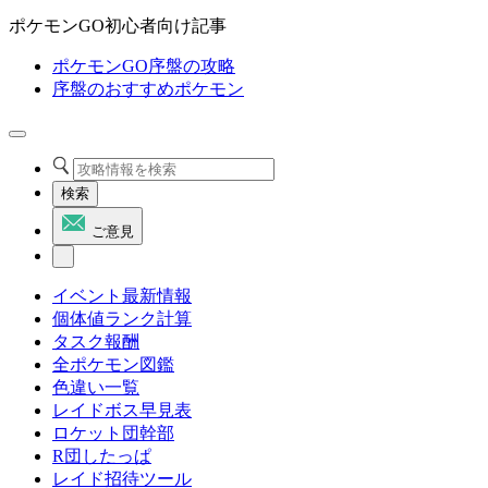
ポケモンGO初心者向け記事
ポケモンGO序盤の攻略
序盤のおすすめポケモン
検索
ご意見
イベント最新情報
個体値ランク計算
タスク報酬
全ポケモン図鑑
色違い一覧
レイドボス早見表
ロケット団幹部
R団したっぱ
レイド招待ツール