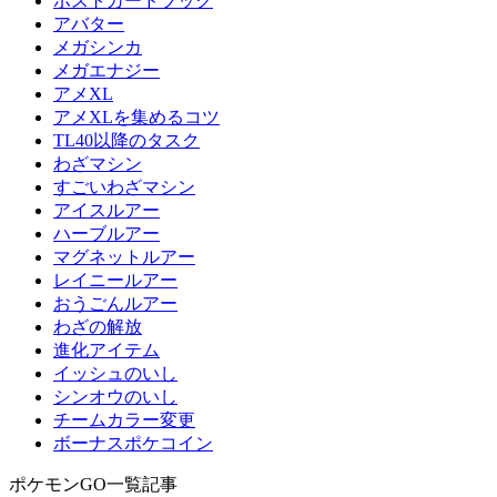
ポストカードブック
アバター
メガシンカ
メガエナジー
アメXL
アメXLを集めるコツ
TL40以降のタスク
わざマシン
すごいわざマシン
アイスルアー
ハーブルアー
マグネットルアー
レイニールアー
おうごんルアー
わざの解放
進化アイテム
イッシュのいし
シンオウのいし
チームカラー変更
ボーナスポケコイン
ポケモンGO一覧記事