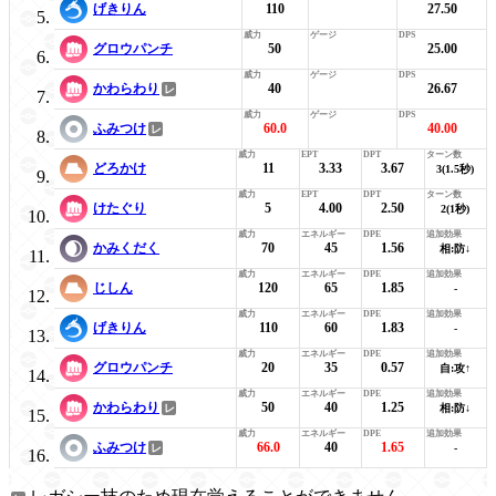
げきりん
110
27.50
グロウパンチ
50
25.00
かわらわり
40
26.67
ふみつけ
60.0
40.00
どろかけ
11
3.33
3.67
3(1.5秒)
けたぐり
5
4.00
2.50
2(1秒)
かみくだく
70
45
1.56
相:防↓
じしん
120
65
1.85
-
げきりん
110
60
1.83
-
グロウパンチ
20
35
0.57
自:攻↑
かわらわり
50
40
1.25
相:防↓
ふみつけ
66.0
40
1.65
-