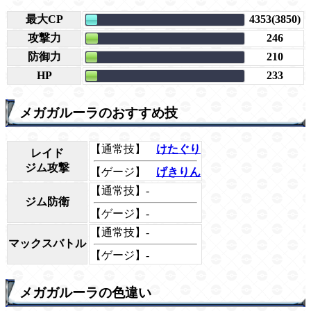
最大CP
4353(3850)
攻撃力
246
防御力
210
HP
233
メガガルーラのおすすめ技
【通常技】
けたぐり
レイド
ジム攻撃
【ゲージ】
げきりん
【通常技】-
ジム防衛
【ゲージ】-
【通常技】-
マックスバトル
【ゲージ】-
メガガルーラの色違い