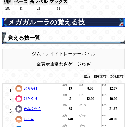
初回
ベース
高レベル
マックス
200
41
21
11
メガガルーラの覚える技
覚える技一覧
ジム・レイド
トレーナーバトル
全表示
通常わざ
ゲージわざ
威力
EPS/EPT
DPS/DPT
どろかけ
19
8.00
12.67
けたぐり
5
12.00
10.00
かみくだく
65
21.67
じしん
140
40.00