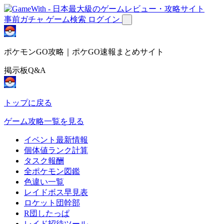
事前ガチャ
ゲーム検索
ログイン
ポケモンGO攻略｜ポケGO速報まとめサイト
掲示板Q&A
トップに戻る
ゲーム攻略一覧を見る
イベント最新情報
個体値ランク計算
タスク報酬
全ポケモン図鑑
色違い一覧
レイドボス早見表
ロケット団幹部
R団したっぱ
レイド招待ツール