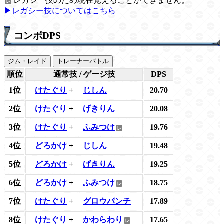
レガシー技のため現在覚えることができません。
▶レガシー技についてはこちら
コンボDPS
ジム・レイド
トレーナーバトル
順位
通常技 / ゲージ技
DPS
1位
けたぐり
+
じしん
20.70
2位
けたぐり
+
げきりん
20.08
3位
けたぐり
+
ふみつけ
19.76
4位
どろかけ
+
じしん
19.48
5位
どろかけ
+
げきりん
19.25
6位
どろかけ
+
ふみつけ
18.75
7位
けたぐり
+
グロウパンチ
17.89
8位
けたぐり
+
かわらわり
17.65