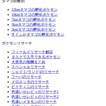
タマゴ距離別
12kmタマゴの孵化ポケモン
10kmタマゴの孵化ポケモン
7kmタマゴの孵化ポケモン
5kmタマゴの孵化ポケモン
2kmタマゴの孵化ポケモン
すぐふかタマゴの孵化ポケモン
ポケモンリサーチ
フィールドリサーチ解説
タスクで入手できるポケモン
大発見の報酬まとめ
スペシャルリサーチ
シェイミ(ランド)のリサーチ
フーパのリサーチ
メロエッタのリサーチ
ビクティニのリサーチ
色違いセレビィのリサーチ1
色違いセレビィのリサーチ2
色違いメタモンのリサーチ