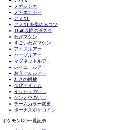
アバター
メガシンカ
メガエナジー
アメXL
アメXLを集めるコツ
TL40以降のタスク
わざマシン
すごいわざマシン
アイスルアー
ハーブルアー
マグネットルアー
レイニールアー
おうごんルアー
わざの解放
進化アイテム
イッシュのいし
シンオウのいし
チームカラー変更
ボーナスポケコイン
ポケモンGO一覧記事