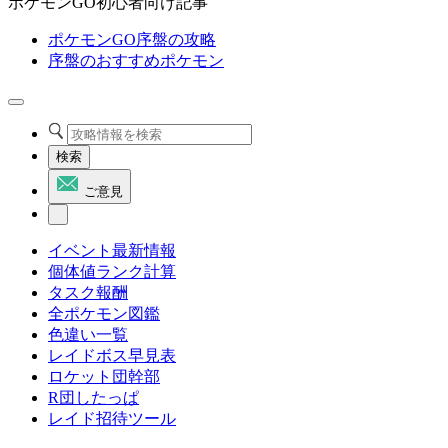
ポケモンGO初心者向け記事
ポケモンGO序盤の攻略
序盤のおすすめポケモン
検索
ご意見
イベント最新情報
個体値ランク計算
タスク報酬
全ポケモン図鑑
色違い一覧
レイドボス早見表
ロケット団幹部
R団したっぱ
レイド招待ツール