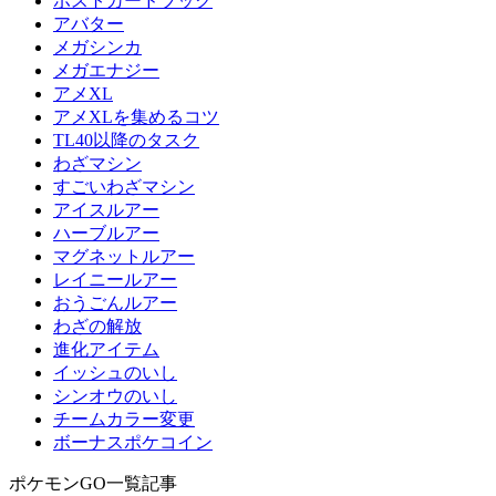
ポストカードブック
アバター
メガシンカ
メガエナジー
アメXL
アメXLを集めるコツ
TL40以降のタスク
わざマシン
すごいわざマシン
アイスルアー
ハーブルアー
マグネットルアー
レイニールアー
おうごんルアー
わざの解放
進化アイテム
イッシュのいし
シンオウのいし
チームカラー変更
ボーナスポケコイン
ポケモンGO一覧記事