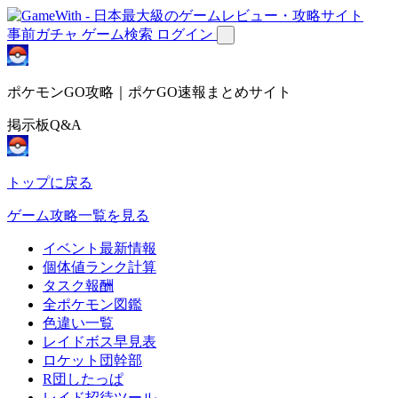
事前ガチャ
ゲーム検索
ログイン
ポケモンGO攻略｜ポケGO速報まとめサイト
掲示板Q&A
トップに戻る
ゲーム攻略一覧を見る
イベント最新情報
個体値ランク計算
タスク報酬
全ポケモン図鑑
色違い一覧
レイドボス早見表
ロケット団幹部
R団したっぱ
レイド招待ツール