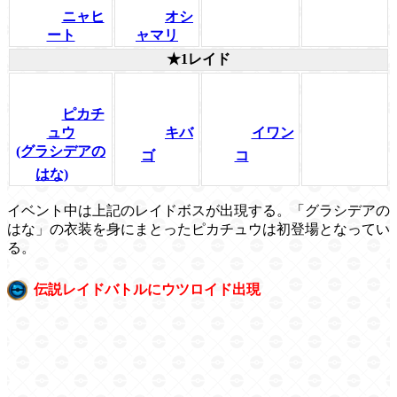
ニャヒ
オシ
ート
ャマリ
★1レイド
ピカチ
ュウ
キバ
イワン
(グラシデアの
ゴ
コ
はな)
イベント中は上記のレイドボスが出現する。「グラシデアの
はな」の衣装を身にまとったピカチュウは初登場となってい
る。
伝説レイドバトルにウツロイド出現