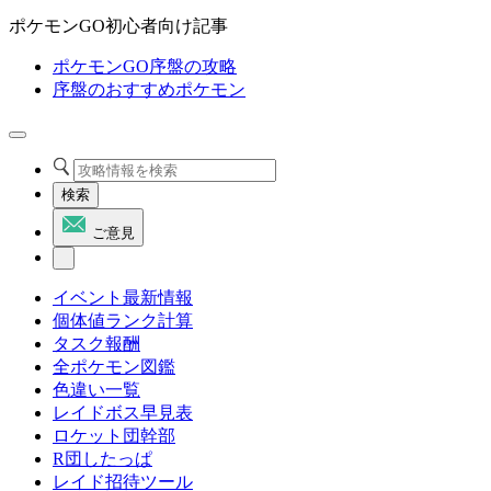
ポケモンGO初心者向け記事
ポケモンGO序盤の攻略
序盤のおすすめポケモン
検索
ご意見
イベント最新情報
個体値ランク計算
タスク報酬
全ポケモン図鑑
色違い一覧
レイドボス早見表
ロケット団幹部
R団したっぱ
レイド招待ツール