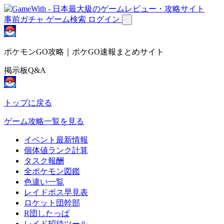
事前ガチャ
ゲーム検索
ログイン
ポケモンGO攻略｜ポケGO速報まとめサイト
掲示板Q&A
トップに戻る
ゲーム攻略一覧を見る
イベント最新情報
個体値ランク計算
タスク報酬
全ポケモン図鑑
色違い一覧
レイドボス早見表
ロケット団幹部
R団したっぱ
レイド招待ツール