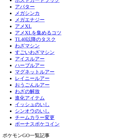
ポストカードブック
アバター
メガシンカ
メガエナジー
アメXL
アメXLを集めるコツ
TL40以降のタスク
わざマシン
すごいわざマシン
アイスルアー
ハーブルアー
マグネットルアー
レイニールアー
おうごんルアー
わざの解放
進化アイテム
イッシュのいし
シンオウのいし
チームカラー変更
ボーナスポケコイン
ポケモンGO一覧記事