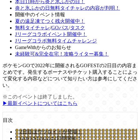
本日11時から炎と氷ふかの日！
炎と氷ふかの日無料タイチャレの内容が判明！
開催中のイベント情報
夏の遠足凍てつく残火開催中！
無料タイチャレ
/
GOパス
/
タスク
Jリーグコラボイベント開催中！
Jリーグコラボ無料タイムチャレンジ
GameWithからのお知らせ
未経験可&完全在宅！攻略ライター募集！
ポケモンGOで2022年に開催されるGOFESTの2日目の内容ま
とめです。発生するボーナスやチケット購入することによっ
て変化する内容などについて知りたい方は参考にしてくださ
い。
※このイベントは終了しました。
▶︎最新イベントについてはこちら
目次
2日目はウツロイドが登場！
GOFEST2022は2日間開催！