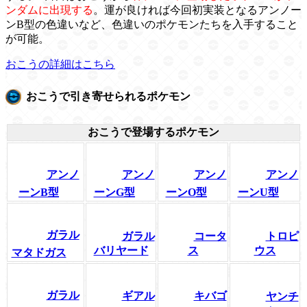
ンダムに出現する
。運が良ければ今回初実装となるアンノー
ンB型の色違いなど、色違いのポケモンたちを入手すること
が可能。
おこうの詳細はこちら
おこうで引き寄せられるポケモン
おこうで登場するポケモン
アンノ
アンノ
アンノ
アンノ
ーンB型
ーンG型
ーンO型
ーンU型
ガラル
ガラル
コータ
トロピ
バリヤード
ス
ウス
マタドガス
ガラル
ギアル
キバゴ
ヤンチ