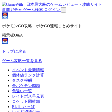
事前ガチャ
ゲーム検索
ログイン
ポケモンGO攻略｜ポケGO速報まとめサイト
掲示板Q&A
トップに戻る
ゲーム攻略一覧を見る
イベント最新情報
個体値ランク計算
タスク報酬
全ポケモン図鑑
色違い一覧
レイドボス早見表
ロケット団幹部
R団したっぱ
レイド招待ツール