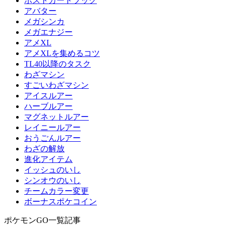
ポストカードブック
アバター
メガシンカ
メガエナジー
アメXL
アメXLを集めるコツ
TL40以降のタスク
わざマシン
すごいわざマシン
アイスルアー
ハーブルアー
マグネットルアー
レイニールアー
おうごんルアー
わざの解放
進化アイテム
イッシュのいし
シンオウのいし
チームカラー変更
ボーナスポケコイン
ポケモンGO一覧記事