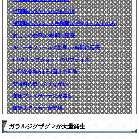
捕獲時のポケモンの飴が2倍
捕獲時のアメXL入手確率が2倍(TL31以上のみ)
おこうの効果が3時間に延長
ルアーモジュールの効果が3時間に延長
GOスナップショットのサプライズ
特別な交換が1日4回まで可能
交換時のほしのすなが1/4
集団プレイボーナスが発生
限定ステッカーが登場
ガラルジグザグマが大量発生