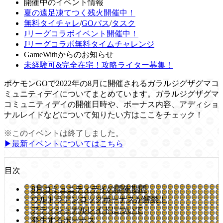
開催中のイベント情報
夏の遠足凍てつく残火開催中！
無料タイチャレ
/
GOパス
/
タスク
Jリーグコラボイベント開催中！
Jリーグコラボ無料タイムチャレンジ
GameWithからのお知らせ
未経験可&完全在宅！攻略ライター募集！
ポケモンGOで2022年の8月に開催されるガラルジグザグマコ
ミュニティデイについてまとめています。ガラルジグザグマ
コミュニティデイの開催日時や、ボーナス内容、アディショ
ナルレイドなどについて知りたい方はここをチェック！
※このイベントは終了しました。
▶︎最新イベントについてはこちら
目次
8月コミュニティデイの開催期間
ウルトラアンロックボーナスが解禁！
アディショナルレイドについて
発生するボーナス