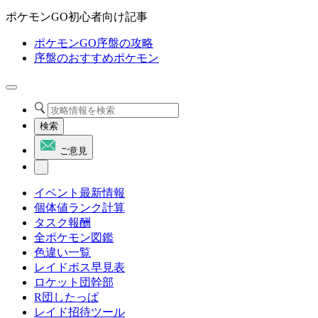
ポケモンGO初心者向け記事
ポケモンGO序盤の攻略
序盤のおすすめポケモン
検索
ご意見
イベント最新情報
個体値ランク計算
タスク報酬
全ポケモン図鑑
色違い一覧
レイドボス早見表
ロケット団幹部
R団したっぱ
レイド招待ツール