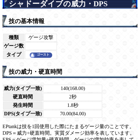
シャドーダイブの威力・DPS
技の基本情報
種類
ゲージ攻撃
ゲージ数
タイプ
技の威力・硬直時間
威力(タイプ一致)
140(168.00)
硬直時間
2秒
発生時間
1.8秒
DPS(タイプ一致)
70.00(84.00)
EPtankは技を1回使用した際にたまるゲージ量のことです。
DPS＝威力÷硬直時間。実質ダメージ効率を表しています。
EPS＝ゲージ増加量÷硬直時間。ゲージの増加効率を表して