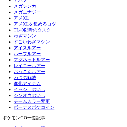
アバター
メガシンカ
メガエナジー
アメXL
アメXLを集めるコツ
TL40以降のタスク
わざマシン
すごいわざマシン
アイスルアー
ハーブルアー
マグネットルアー
レイニールアー
おうごんルアー
わざの解放
進化アイテム
イッシュのいし
シンオウのいし
チームカラー変更
ボーナスポケコイン
ポケモンGO一覧記事