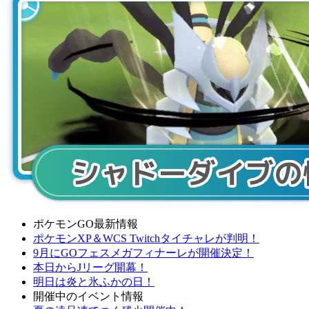
ポケモンGO最新情報
ポケモンXP＆WCS Twitchタイチャレが判明！
9月にGOフェスメガフィナーレが開催決定！
本日からJリーグ開幕！
明日は炎と氷ふかの日！
開催中のイベント情報