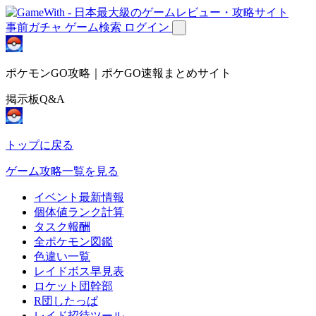
事前ガチャ
ゲーム検索
ログイン
ポケモンGO攻略｜ポケGO速報まとめサイト
掲示板Q&A
トップに戻る
ゲーム攻略一覧を見る
イベント最新情報
個体値ランク計算
タスク報酬
全ポケモン図鑑
色違い一覧
レイドボス早見表
ロケット団幹部
R団したっぱ
レイド招待ツール