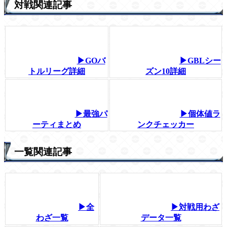
対戦関連記事
▶GOバ
▶GBLシー
トルリーグ詳細
ズン10詳細
▶最強パ
▶個体値ラ
ーティまとめ
ンクチェッカー
一覧関連記事
▶全
▶対戦用わざ
わざ一覧
データ一覧