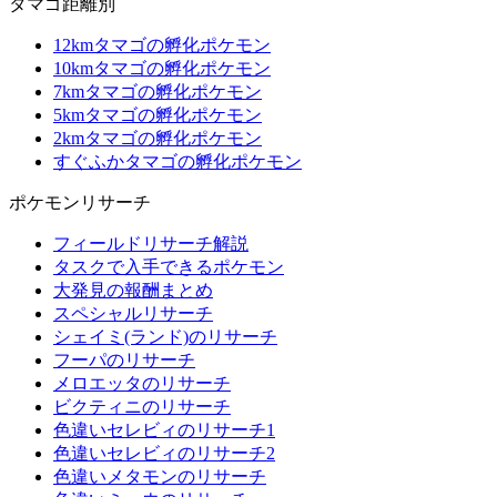
タマゴ距離別
12kmタマゴの孵化ポケモン
10kmタマゴの孵化ポケモン
7kmタマゴの孵化ポケモン
5kmタマゴの孵化ポケモン
2kmタマゴの孵化ポケモン
すぐふかタマゴの孵化ポケモン
ポケモンリサーチ
フィールドリサーチ解説
タスクで入手できるポケモン
大発見の報酬まとめ
スペシャルリサーチ
シェイミ(ランド)のリサーチ
フーパのリサーチ
メロエッタのリサーチ
ビクティニのリサーチ
色違いセレビィのリサーチ1
色違いセレビィのリサーチ2
色違いメタモンのリサーチ