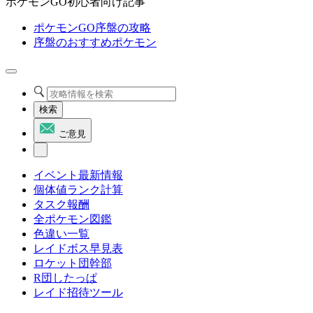
ポケモンGO初心者向け記事
ポケモンGO序盤の攻略
序盤のおすすめポケモン
検索
ご意見
イベント最新情報
個体値ランク計算
タスク報酬
全ポケモン図鑑
色違い一覧
レイドボス早見表
ロケット団幹部
R団したっぱ
レイド招待ツール