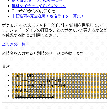
夏の遠足凍てつく残火開催中！
無料タイチャレ
/
GOパス
/
タスク
GameWithからのお知らせ
未経験可&完全在宅！攻略ライター募集！
ポケモンGOの技【シャドーダイブ】の詳細を掲載していま
す。シャドーダイブの評価や、どのポケモンが覚えるかなど
を確認する際にご利用ください。
全わざの一覧
※技名を入力すると別技のページに移動します。
目次
威力・DPS
トレーナーバトル時の性能
シャドーダイブのタイプ相性
覚えるポケモン
過去に覚えたポケモン