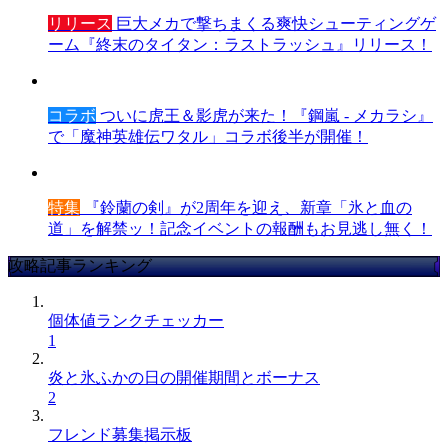
リリース
巨大メカで撃ちまくる爽快シューティングゲ
ーム『終末のタイタン：ラストラッシュ』リリース！
コラボ
ついに虎王＆影虎が来た！『鋼嵐 - メカラシ』
で「魔神英雄伝ワタル」コラボ後半が開催！
特集
『鈴蘭の剣』が2周年を迎え、新章「氷と血の
道」を解禁ッ！記念イベントの報酬もお見逃し無く！
攻略記事ランキング
個体値ランクチェッカー
1
炎と氷ふかの日の開催期間とボーナス
2
フレンド募集掲示板