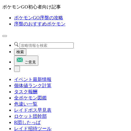
ポケモンGO初心者向け記事
ポケモンGO序盤の攻略
序盤のおすすめポケモン
検索
ご意見
イベント最新情報
個体値ランク計算
タスク報酬
全ポケモン図鑑
色違い一覧
レイドボス早見表
ロケット団幹部
R団したっぱ
レイド招待ツール