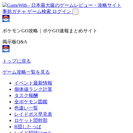
事前ガチャ
ゲーム検索
ログイン
ポケモンGO攻略｜ポケGO速報まとめサイト
掲示板Q&A
トップに戻る
ゲーム攻略一覧を見る
イベント最新情報
個体値ランク計算
タスク報酬
全ポケモン図鑑
色違い一覧
レイドボス早見表
ロケット団幹部
R団したっぱ
レイド招待ツール