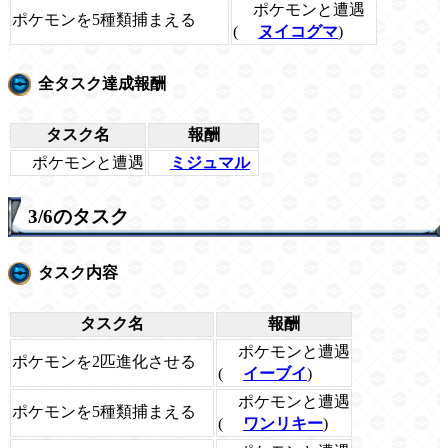
ポケモンと遭遇
ポケモンを5種類捕まえる
(
ヌイコグマ
)
全タスク達成報酬
タスク名
報酬
ポケモンと遭遇
ミジュマル
3/6のタスク
タスク内容
タスク名
報酬
ポケモンと遭遇
ポケモンを2匹進化させる
(
イーブイ
)
ポケモンと遭遇
ポケモンを5種類捕まえる
(
ワンリキー
)