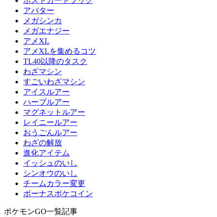
ポストカードブック
アバター
メガシンカ
メガエナジー
アメXL
アメXLを集めるコツ
TL40以降のタスク
わざマシン
すごいわざマシン
アイスルアー
ハーブルアー
マグネットルアー
レイニールアー
おうごんルアー
わざの解放
進化アイテム
イッシュのいし
シンオウのいし
チームカラー変更
ボーナスポケコイン
ポケモンGO一覧記事