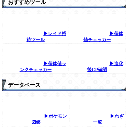
おすすめツール
▶レイド招
▶個体
待ツール
値チェッカー
▶個体値ラ
▶進化
ンクチェッカー
後CP確認
データベース
▶ポケモン
▶わざ
図鑑
一覧