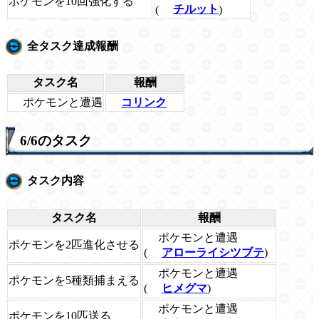
ポケモンを10回強化する
(
チルット
)
全タスク達成報酬
タスク名
報酬
ポケモンと遭遇
コリンク
6/6のタスク
タスク内容
タスク名
報酬
ポケモンと遭遇
ポケモンを2匹進化させる
(
アローライシツブテ
)
ポケモンと遭遇
ポケモンを5種類捕まえる
(
ヒメグマ
)
ポケモンと遭遇
ポケモンを10匹送る