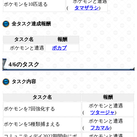
ポケモンと遭遇
ポケモンを10匹送る
(
タマザラシ
)
全タスク達成報酬
タスク名
報酬
ポケモンと遭遇
ポカブ
4/6のタスク
タスク内容
タスク名
報酬
ポケモンと遭遇
ポケモンを7回強化する
(
ツタージャ
)
ポケモンと遭遇
ポケモンを5種類捕まえる
(
フカマル
)
ポケモンと遭遇
コミュニティデイ2022期間中にポ