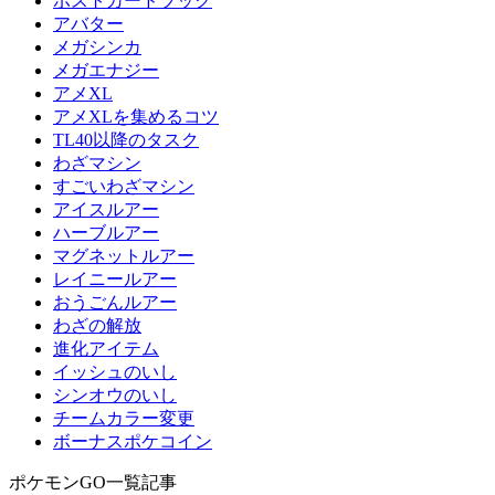
ポストカードブック
アバター
メガシンカ
メガエナジー
アメXL
アメXLを集めるコツ
TL40以降のタスク
わざマシン
すごいわざマシン
アイスルアー
ハーブルアー
マグネットルアー
レイニールアー
おうごんルアー
わざの解放
進化アイテム
イッシュのいし
シンオウのいし
チームカラー変更
ボーナスポケコイン
ポケモンGO一覧記事