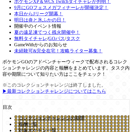
ポケモンXP＆WCS Twitchタイチャレが判明！
9月にGOフェスメガフィナーレが開催決定！
本日からJリーグ開幕！
明日は炎と氷ふかの日！
開催中のイベント情報
夏の遠足凍てつく残火開催中！
無料タイチャレ
/
GOパス
/
タスク
GameWithからのお知らせ
未経験可&完全在宅！攻略ライター募集！
ポケモンGOのアドベンチャーウィークで配布されるコレク
ションチャレンジの内容と報酬をまとめています。タスク内
容や期限について知りたい方はここをチェック！
※このコレクションチャレンジは終了しました。
▶︎最新コレクションチャレンジについてはこちら
目次
コレクションチャレンジの期間
報酬一覧
対象ポケモン一覧