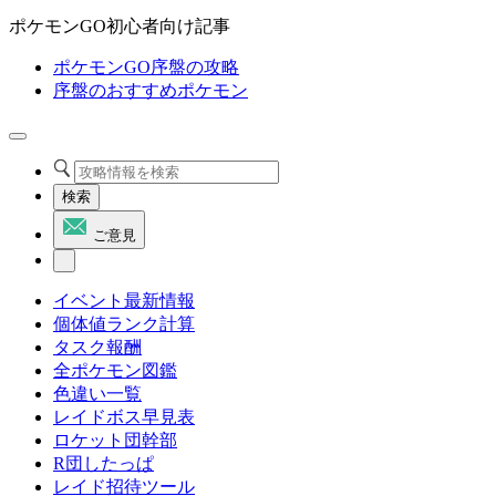
ポケモンGO初心者向け記事
ポケモンGO序盤の攻略
序盤のおすすめポケモン
検索
ご意見
イベント最新情報
個体値ランク計算
タスク報酬
全ポケモン図鑑
色違い一覧
レイドボス早見表
ロケット団幹部
R団したっぱ
レイド招待ツール