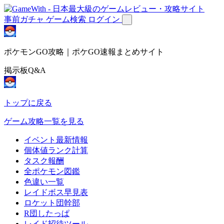
事前ガチャ
ゲーム検索
ログイン
ポケモンGO攻略｜ポケGO速報まとめサイト
掲示板Q&A
トップに戻る
ゲーム攻略一覧を見る
イベント最新情報
個体値ランク計算
タスク報酬
全ポケモン図鑑
色違い一覧
レイドボス早見表
ロケット団幹部
R団したっぱ
レイド招待ツール