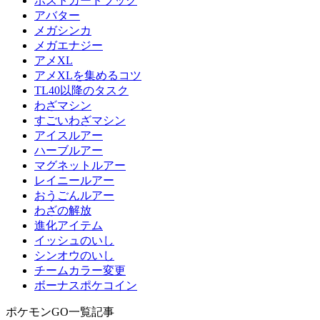
ポストカードブック
アバター
メガシンカ
メガエナジー
アメXL
アメXLを集めるコツ
TL40以降のタスク
わざマシン
すごいわざマシン
アイスルアー
ハーブルアー
マグネットルアー
レイニールアー
おうごんルアー
わざの解放
進化アイテム
イッシュのいし
シンオウのいし
チームカラー変更
ボーナスポケコイン
ポケモンGO一覧記事