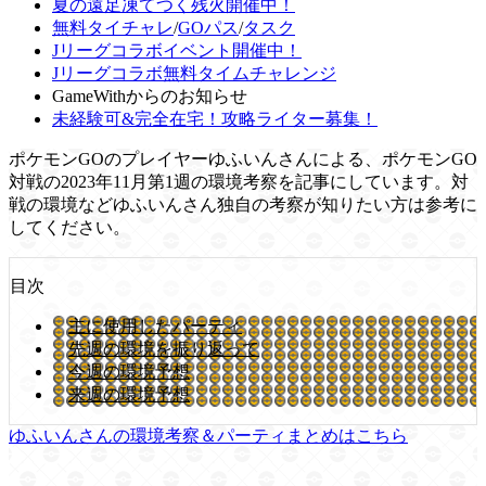
夏の遠足凍てつく残火開催中！
無料タイチャレ
/
GOパス
/
タスク
Jリーグコラボイベント開催中！
Jリーグコラボ無料タイムチャレンジ
GameWithからのお知らせ
未経験可&完全在宅！攻略ライター募集！
ポケモンGOのプレイヤーゆふいんさんによる、ポケモンGO
対戦の2023年11月第1週の環境考察を記事にしています。対
戦の環境などゆふいんさん独自の考察が知りたい方は参考に
してください。
目次
主に使用したパーティ
先週の環境を振り返って
今週の環境予想
来週の環境予想
ゆふいんさんの環境考察＆パーティまとめはこちら