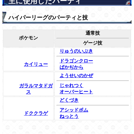
主に使用したパーティ
ハイパーリーグのパーティと技
通常技
ポケモン
ゲージ技
りゅうのいぶき
ドラゴンクロー
カイリュー
ばかぢから
ようせいのかぜ
じゃれつく
ガラルマタドガ
オーバーヒート
ス
どくづき
アシッドボム
ドククラゲ
ねっとう