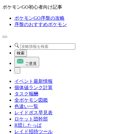
ポケモンGO初心者向け記事
ポケモンGO序盤の攻略
序盤のおすすめポケモン
検索
ご意見
イベント最新情報
個体値ランク計算
タスク報酬
全ポケモン図鑑
色違い一覧
レイドボス早見表
ロケット団幹部
R団したっぱ
レイド招待ツール