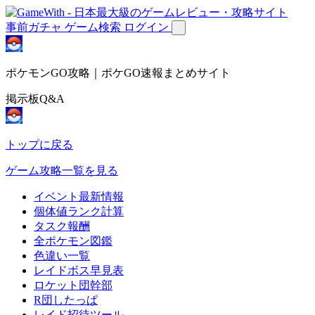
事前ガチャ
ゲーム検索
ログイン
ポケモンGO攻略｜ポケGO速報まとめサイト
掲示板Q&A
トップに戻る
ゲーム攻略一覧を見る
イベント最新情報
個体値ランク計算
タスク報酬
全ポケモン図鑑
色違い一覧
レイドボス早見表
ロケット団幹部
R団したっぱ
レイド招待ツール