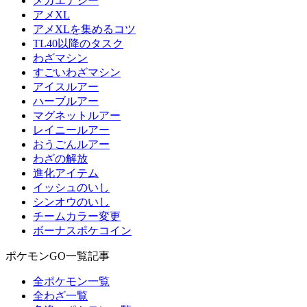
メガエナジー
アメXL
アメXLを集めるコツ
TL40以降のタスク
わざマシン
すごいわざマシン
アイスルアー
ハーブルアー
マグネットルアー
レイニールアー
おうごんルアー
わざの解放
進化アイテム
イッシュのいし
シンオウのいし
チームカラー変更
ボーナスポケコイン
ポケモンGO一覧記事
全ポケモン一覧
全わざ一覧