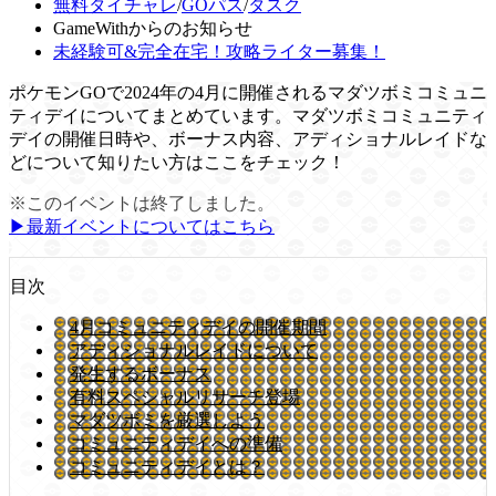
無料タイチャレ
/
GOパス
/
タスク
GameWithからのお知らせ
未経験可&完全在宅！攻略ライター募集！
ポケモンGOで2024年の4月に開催されるマダツボミコミュニ
ティデイについてまとめています。マダツボミコミュニティ
デイの開催日時や、ボーナス内容、アディショナルレイドな
どについて知りたい方はここをチェック！
※このイベントは終了しました。
▶︎最新イベントについてはこちら
目次
4月コミュニティデイの開催期間
アディショナルレイドについて
発生するボーナス
有料スペシャルリサーチ登場
マダツボミを厳選しよう
コミュニティデイへの準備
コミュニティデイとは？