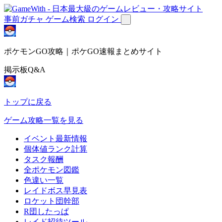
事前ガチャ
ゲーム検索
ログイン
ポケモンGO攻略｜ポケGO速報まとめサイト
掲示板Q&A
トップに戻る
ゲーム攻略一覧を見る
イベント最新情報
個体値ランク計算
タスク報酬
全ポケモン図鑑
色違い一覧
レイドボス早見表
ロケット団幹部
R団したっぱ
レイド招待ツール