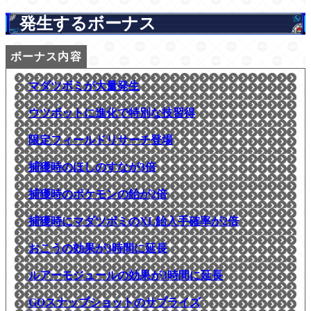
発生するボーナス
マダツボミが大量発生
ウツボットに進化で特別な技習得
限定フィールドリサーチ登場
捕獲時のほしのすなが3倍
捕獲時のポケモンの飴が2倍
捕獲時にマダツボミのXL飴入手確率が2倍
おこうの効果が3時間に延長
ルアーモジュールの効果が3時間に延長
GOスナップショットのサプライズ