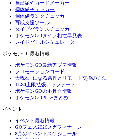
自己紹介カードメーカー
個体値チェッカー
個体値ランクチェッカー
育成支援ツール
タイプバランスチェッカー
ポケモンGOタイプ相性早見表
レイドバトルシミュレーター
ポケモンGO最新情報
ポケモンGO最新アプデ情報
プロモーションコード
大親友+になる条件とリモート交換の方法
TL80上限拡張アップデート
ポケモンGOの不具合情報
ポケモンGOPlus+まとめ
イベント
イベント最新情報
GOフェス2026メガフィナーレ
8月のイベントスケジュール