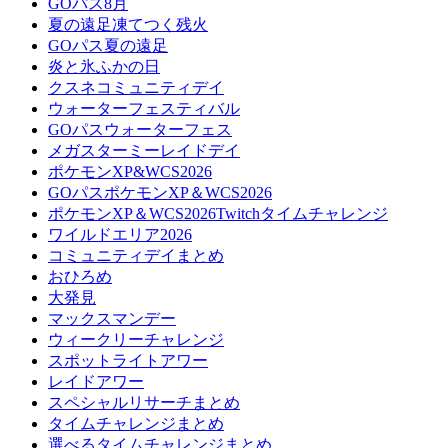
GOパス8月
夏の遠足凍てつく残火
GOパス夏の遠足
炎と氷ふかの日
クスネコミュニティデイ
ウォーターフェスティバル
GOパスウォーターフェス
メガスターミーレイドデイ
ポケモンXP&WCS2026
GOパスポケモンXP＆WCS2026
ポケモンXP＆WCS2026Twitchタイムチャレンジ
ワイルドエリア2026
コミュニティデイまとめ
おひろめ
大発見
マックスマンデー
ウィークリーチャレンジ
スポットライトアワー
レイドアワー
スペシャルリサーチまとめ
タイムチャレンジまとめ
選べるタイムチャレンジまとめ