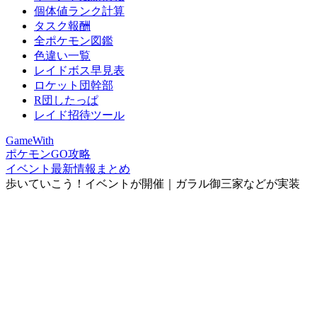
個体値ランク計算
タスク報酬
全ポケモン図鑑
色違い一覧
レイドボス早見表
ロケット団幹部
R団したっぱ
レイド招待ツール
GameWith
ポケモンGO攻略
イベント最新情報まとめ
歩いていこう！イベントが開催｜ガラル御三家などが実装