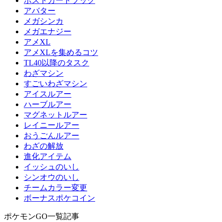
ポストカードブック
アバター
メガシンカ
メガエナジー
アメXL
アメXLを集めるコツ
TL40以降のタスク
わざマシン
すごいわざマシン
アイスルアー
ハーブルアー
マグネットルアー
レイニールアー
おうごんルアー
わざの解放
進化アイテム
イッシュのいし
シンオウのいし
チームカラー変更
ボーナスポケコイン
ポケモンGO一覧記事