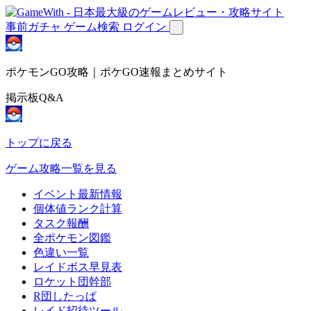
事前ガチャ
ゲーム検索
ログイン
ポケモンGO攻略｜ポケGO速報まとめサイト
掲示板Q&A
トップに戻る
ゲーム攻略一覧を見る
イベント最新情報
個体値ランク計算
タスク報酬
全ポケモン図鑑
色違い一覧
レイドボス早見表
ロケット団幹部
R団したっぱ
レイド招待ツール