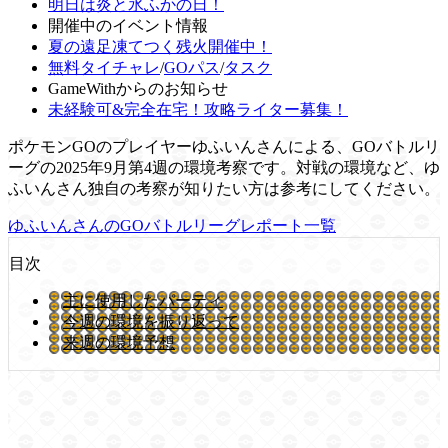
明日は炎と氷ふかの日！
開催中のイベント情報
夏の遠足凍てつく残火開催中！
無料タイチャレ
/
GOパス
/
タスク
GameWithからのお知らせ
未経験可&完全在宅！攻略ライター募集！
ポケモンGOのプレイヤーゆふいんさんによる、GOバトルリ
ーグの2025年9月第4週の環境考察です。対戦の環境など、ゆ
ふいんさん独自の考察が知りたい方は参考にしてください。
ゆふいんさんのGOバトルリーグレポート一覧
目次
主に使用したパーティ
今週の環境を振り返って
来週の環境予想