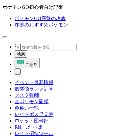
ポケモンGO初心者向け記事
ポケモンGO序盤の攻略
序盤のおすすめポケモン
検索
ご意見
イベント最新情報
個体値ランク計算
タスク報酬
全ポケモン図鑑
色違い一覧
レイドボス早見表
ロケット団幹部
R団したっぱ
レイド招待ツール