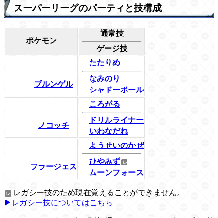
スーパーリーグのパーティと技構成
通常技
ポケモン
ゲージ技
たたりめ
なみのり
ブルンゲル
シャドーボール
ころがる
ドリルライナー
ノコッチ
いわなだれ
ようせいのかぜ
ひやみず
フラージェス
ムーンフォース
レガシー技のため現在覚えることができません。
▶レガシー技についてはこちら