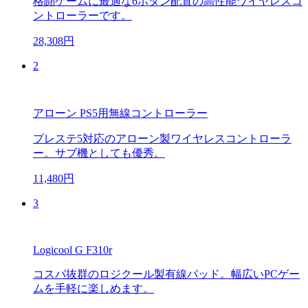
格闘ゲームに最適な6ボタン配置の高性能ワイヤレスコ
ントローラーです。
28,308円
2
アローン PS5用無線コントローラー
プレステ5対応のアローン製ワイヤレスコントローラ
ー。サブ機としても優秀。
11,480円
3
Logicool G F310r
コスパ抜群のロジクール製有線パッド。幅広いPCゲー
ムを手軽に楽しめます。