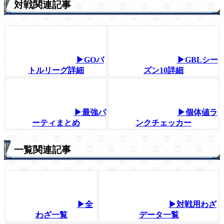
対戦関連記事
▶GOバ
▶GBLシー
トルリーグ詳細
ズン10詳細
▶最強パ
▶個体値ラ
ーティまとめ
ンクチェッカー
一覧関連記事
▶全
▶対戦用わざ
わざ一覧
データ一覧