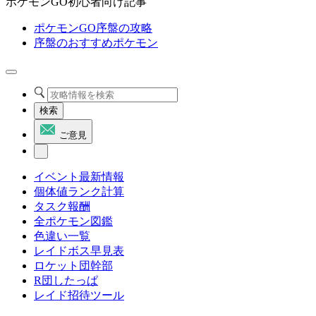
ポケモンGO初心者向け記事
ポケモンGO序盤の攻略
序盤のおすすめポケモン
検索
ご意見
イベント最新情報
個体値ランク計算
タスク報酬
全ポケモン図鑑
色違い一覧
レイドボス早見表
ロケット団幹部
R団したっぱ
レイド招待ツール