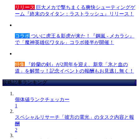
リリース
巨大メカで撃ちまくる爽快シューティングゲ
ーム『終末のタイタン：ラストラッシュ』リリース！
コラボ
ついに虎王＆影虎が来た！『鋼嵐 - メカラシ』
で「魔神英雄伝ワタル」コラボ後半が開催！
特集
『鈴蘭の剣』が2周年を迎え、新章「氷と血の
道」を解禁ッ！記念イベントの報酬もお見逃し無く！
攻略記事ランキング
個体値ランクチェッカー
1
スペシャルリサーチ「彼方の電光」のタスク内容と報
酬
2