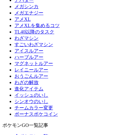
アバター
メガシンカ
メガエナジー
アメXL
アメXLを集めるコツ
TL40以降のタスク
わざマシン
すごいわざマシン
アイスルアー
ハーブルアー
マグネットルアー
レイニールアー
おうごんルアー
わざの解放
進化アイテム
イッシュのいし
シンオウのいし
チームカラー変更
ボーナスポケコイン
ポケモンGO一覧記事