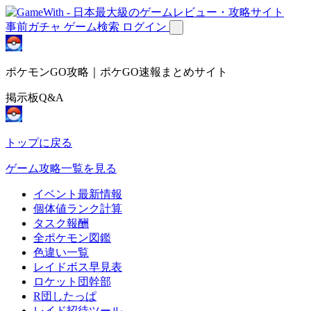
事前ガチャ
ゲーム検索
ログイン
ポケモンGO攻略｜ポケGO速報まとめサイト
掲示板Q&A
トップに戻る
ゲーム攻略一覧を見る
イベント最新情報
個体値ランク計算
タスク報酬
全ポケモン図鑑
色違い一覧
レイドボス早見表
ロケット団幹部
R団したっぱ
レイド招待ツール