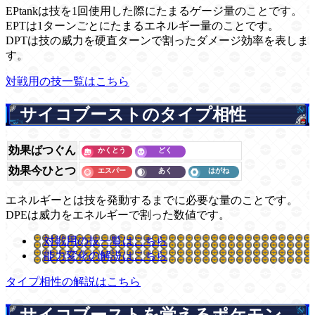
EPtankは技を1回使用した際にたまるゲージ量のことです。
EPTは1ターンごとにたまるエネルギー量のことです。
DPTは技の威力を硬直ターンで割ったダメージ効率を表しま
す。
対戦用の技一覧はこちら
サイコブーストのタイプ相性
効果ばつぐん
効果今ひとつ
エネルギーとは技を発動するまでに必要な量のことです。
DPEは威力をエネルギーで割った数値です。
対戦用の技一覧はこちら
能力変化の解説はこちら
タイプ相性の解説はこちら
サイコブーストを覚えるポケモン