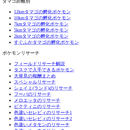
タマゴ距離別
12kmタマゴの孵化ポケモン
10kmタマゴの孵化ポケモン
7kmタマゴの孵化ポケモン
5kmタマゴの孵化ポケモン
2kmタマゴの孵化ポケモン
すぐふかタマゴの孵化ポケモン
ポケモンリサーチ
フィールドリサーチ解説
タスクで入手できるポケモン
大発見の報酬まとめ
スペシャルリサーチ
シェイミ(ランド)のリサーチ
フーパのリサーチ
メロエッタのリサーチ
ビクティニのリサーチ
色違いセレビィのリサーチ1
色違いセレビィのリサーチ2
色違いメタモンのリサーチ