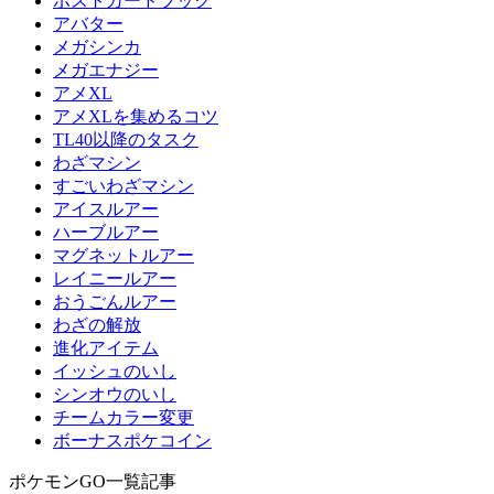
ポストカードブック
アバター
メガシンカ
メガエナジー
アメXL
アメXLを集めるコツ
TL40以降のタスク
わざマシン
すごいわざマシン
アイスルアー
ハーブルアー
マグネットルアー
レイニールアー
おうごんルアー
わざの解放
進化アイテム
イッシュのいし
シンオウのいし
チームカラー変更
ボーナスポケコイン
ポケモンGO一覧記事