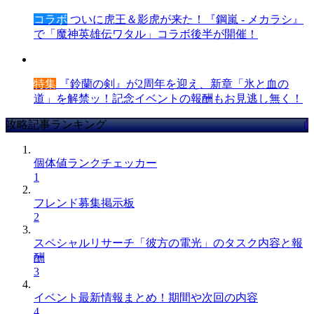
コラボ
ついに虎王＆影虎が来た！『鋼嵐 - メカラシ』
で「魔神英雄伝ワタル」コラボ後半が開催！
特集
『鈴蘭の剣』が2周年を迎え、新章「氷と血の
道」を解禁ッ！記念イベントの報酬もお見逃し無く！
攻略記事ランキング
個体値ランクチェッカー
1
フレンド募集掲示板
2
スペシャルリサーチ「彼方の電光」のタスク内容と報
酬
3
イベント最新情報まとめ！期間や次回の内容
4