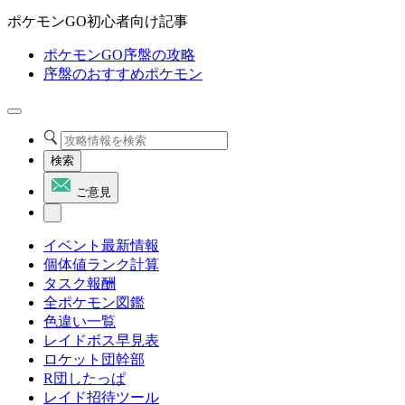
ポケモンGO初心者向け記事
ポケモンGO序盤の攻略
序盤のおすすめポケモン
検索
ご意見
イベント最新情報
個体値ランク計算
タスク報酬
全ポケモン図鑑
色違い一覧
レイドボス早見表
ロケット団幹部
R団したっぱ
レイド招待ツール