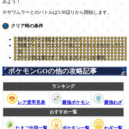
みよう！
※サワムラーとのバトルは5:30辺りから開始します。
クリア時の条件
相手のゲージ技はインファイト
強風ブーストでエスパー技にブーストがかかってい
る
ゲージ技は避けず、与えるダメージを優先
ポケモンGOの他の攻略記事
ランキング
レア度早見表
最強ポケモン
最強わざ
おすすめ一覧
たまご出現一覧
ポケモン一覧
わざ一覧