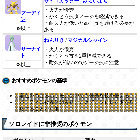
サイコカッター
/
みらいよち
・火力が優秀
フーディ
・かくとう技ダメージを軽減できる
ン
・耐久力が低いため、技を避ける必要が
39以上
ある
ねんりき
/
マジカルシャイン
サーナイ
・火力が優秀
ト
・かくとう技を2重軽減できる
・耐久が低いのでゲージ技に注意
38以上
おすすめポケモンの基準
弱点をつけるポケモンの中でも優秀な技を使える
パーティに複数体組み込むことで、ソロレイドを攻
略することが可能
ソロレイドに非推奨のポケモン