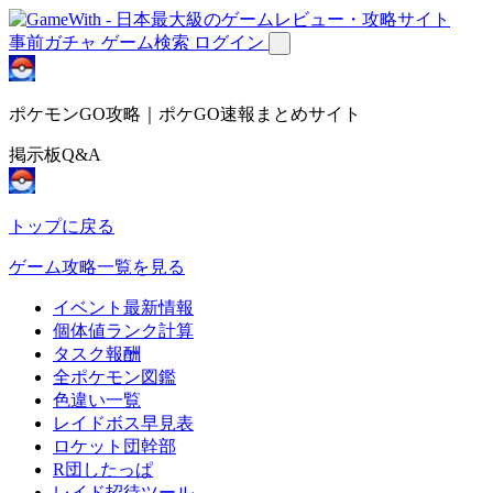
事前ガチャ
ゲーム検索
ログイン
ポケモンGO攻略｜ポケGO速報まとめサイト
掲示板Q&A
トップに戻る
ゲーム攻略一覧を見る
イベント最新情報
個体値ランク計算
タスク報酬
全ポケモン図鑑
色違い一覧
レイドボス早見表
ロケット団幹部
R団したっぱ
レイド招待ツール