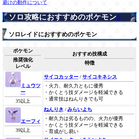
避けの動作について
ソロ攻略におすすめのポケモン
0
ソロレイドにおすすめのポケモン
ポケモン
おすすめ技構成
推奨強化
特徴
レベル
サイコカッター
/
サイコキネシス
ミュウツ
・火力、耐久力ともに優秀
ー
・かくとう技ダメージを軽減できる
・通常技はねんりきでも可
35以上
ねんりき
/
みらいよち
・耐久力は劣るものの、火力が優秀
エーフィ
・かくとう技ダメージを軽減できる
39以上
・育成がし易い