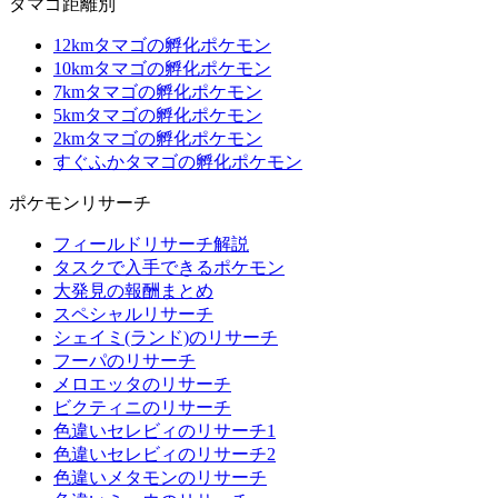
タマゴ距離別
12kmタマゴの孵化ポケモン
10kmタマゴの孵化ポケモン
7kmタマゴの孵化ポケモン
5kmタマゴの孵化ポケモン
2kmタマゴの孵化ポケモン
すぐふかタマゴの孵化ポケモン
ポケモンリサーチ
フィールドリサーチ解説
タスクで入手できるポケモン
大発見の報酬まとめ
スペシャルリサーチ
シェイミ(ランド)のリサーチ
フーパのリサーチ
メロエッタのリサーチ
ビクティニのリサーチ
色違いセレビィのリサーチ1
色違いセレビィのリサーチ2
色違いメタモンのリサーチ