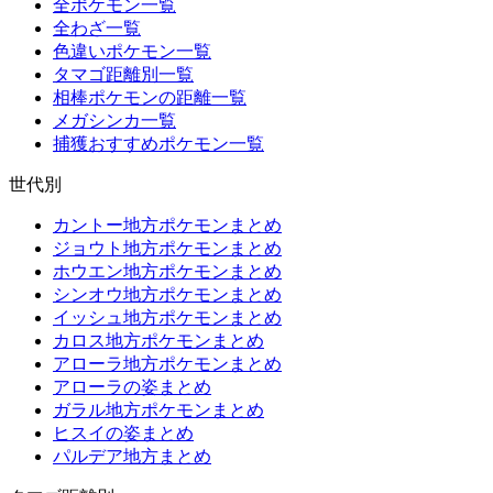
全ポケモン一覧
全わざ一覧
色違いポケモン一覧
タマゴ距離別一覧
相棒ポケモンの距離一覧
メガシンカ一覧
捕獲おすすめポケモン一覧
世代別
カントー地方ポケモンまとめ
ジョウト地方ポケモンまとめ
ホウエン地方ポケモンまとめ
シンオウ地方ポケモンまとめ
イッシュ地方ポケモンまとめ
カロス地方ポケモンまとめ
アローラ地方ポケモンまとめ
アローラの姿まとめ
ガラル地方ポケモンまとめ
ヒスイの姿まとめ
パルデア地方まとめ