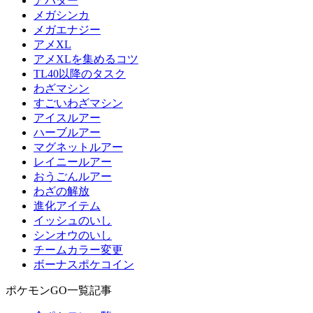
アバター
メガシンカ
メガエナジー
アメXL
アメXLを集めるコツ
TL40以降のタスク
わざマシン
すごいわざマシン
アイスルアー
ハーブルアー
マグネットルアー
レイニールアー
おうごんルアー
わざの解放
進化アイテム
イッシュのいし
シンオウのいし
チームカラー変更
ボーナスポケコイン
ポケモンGO一覧記事