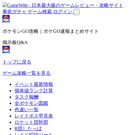
事前ガチャ
ゲーム検索
ログイン
ポケモンGO攻略｜ポケGO速報まとめサイト
掲示板Q&A
トップに戻る
ゲーム攻略一覧を見る
イベント最新情報
個体値ランク計算
タスク報酬
全ポケモン図鑑
色違い一覧
レイドボス早見表
ロケット団幹部
R団したっぱ
レイド招待ツール