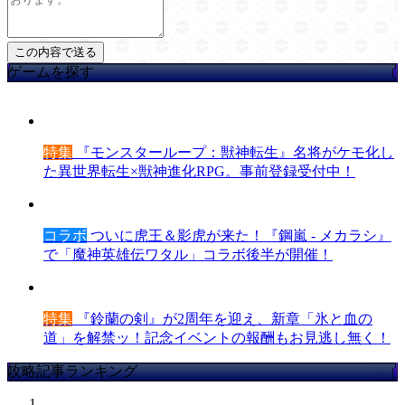
ゲームを探す
特集
『モンスターループ：獣神転生』名将がケモ化し
た異世界転生×獣神進化RPG。事前登録受付中！
コラボ
ついに虎王＆影虎が来た！『鋼嵐 - メカラシ』
で「魔神英雄伝ワタル」コラボ後半が開催！
特集
『鈴蘭の剣』が2周年を迎え、新章「氷と血の
道」を解禁ッ！記念イベントの報酬もお見逃し無く！
攻略記事ランキング