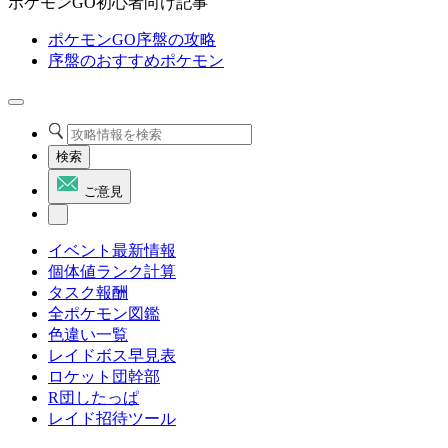
ポケモンGO初心者向け記事
ポケモンGO序盤の攻略
序盤のおすすめポケモン
検索
ご意見
イベント最新情報
個体値ランク計算
タスク報酬
全ポケモン図鑑
色違い一覧
レイドボス早見表
ロケット団幹部
R団したっぱ
レイド招待ツール