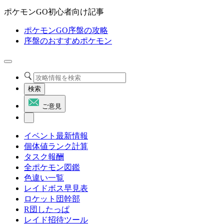
ポケモンGO初心者向け記事
ポケモンGO序盤の攻略
序盤のおすすめポケモン
検索
ご意見
イベント最新情報
個体値ランク計算
タスク報酬
全ポケモン図鑑
色違い一覧
レイドボス早見表
ロケット団幹部
R団したっぱ
レイド招待ツール