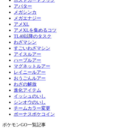
ポストカードブック
アバター
メガシンカ
メガエナジー
アメXL
アメXLを集めるコツ
TL40以降のタスク
わざマシン
すごいわざマシン
アイスルアー
ハーブルアー
マグネットルアー
レイニールアー
おうごんルアー
わざの解放
進化アイテム
イッシュのいし
シンオウのいし
チームカラー変更
ボーナスポケコイン
ポケモンGO一覧記事