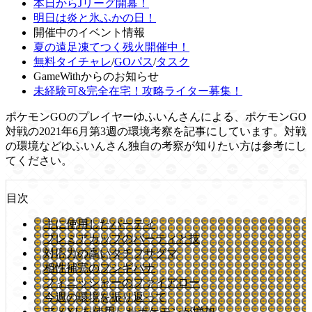
本日からJリーグ開幕！
明日は炎と氷ふかの日！
開催中のイベント情報
夏の遠足凍てつく残火開催中！
無料タイチャレ
/
GOパス
/
タスク
GameWithからのお知らせ
未経験可&完全在宅！攻略ライター募集！
ポケモンGOのプレイヤーゆふいんさんによる、ポケモンGO
対戦の2021年6月第3週の環境考察を記事にしています。対戦
の環境などゆふいんさん独自の考察が知りたい方は参考にし
てください。
目次
主に使用したパーティ
プレミアカップのパーティと技
対応力の高いタチフサグマ
相性補完のフシギバナ
フィニッシャーのファイアロー
今週の環境を振り返って
アメXLを使用したポケモンが増加