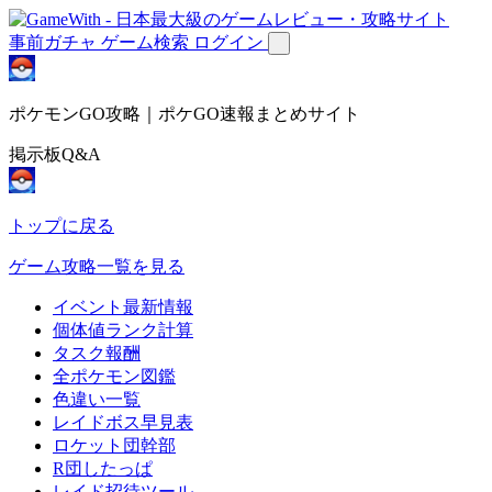
事前ガチャ
ゲーム検索
ログイン
ポケモンGO攻略｜ポケGO速報まとめサイト
掲示板Q&A
トップに戻る
ゲーム攻略一覧を見る
イベント最新情報
個体値ランク計算
タスク報酬
全ポケモン図鑑
色違い一覧
レイドボス早見表
ロケット団幹部
R団したっぱ
レイド招待ツール