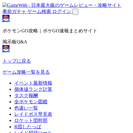
事前ガチャ
ゲーム検索
ログイン
ポケモンGO攻略｜ポケGO速報まとめサイト
掲示板Q&A
トップに戻る
ゲーム攻略一覧を見る
イベント最新情報
個体値ランク計算
タスク報酬
全ポケモン図鑑
色違い一覧
レイドボス早見表
ロケット団幹部
R団したっぱ
レイド招待ツール