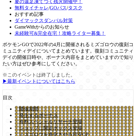
夏の遠足凍てつく残火開催中！
無料タイチャレ
/
GOパス
/
タスク
おすすめ記事
ダイマックスダンバル対策
GameWithからのお知らせ
未経験可&完全在宅！攻略ライター募集！
ポケモンGOで2022年の4月に開催されるミズゴロウの復刻コ
ミュニティデイについてまとめています。復刻コミュニティ
デイの開催日時や、ボーナス内容をまとめていますので知り
たい方はぜひ参考にしてください。
※このイベントは終了しました。
▶︎最新イベントについてはこちら
目次
開催期間
発生するボーナス
有料スペシャルリサーチ登場
ショップに限定ボックス登場
ミズゴロウを進化させる目安CP