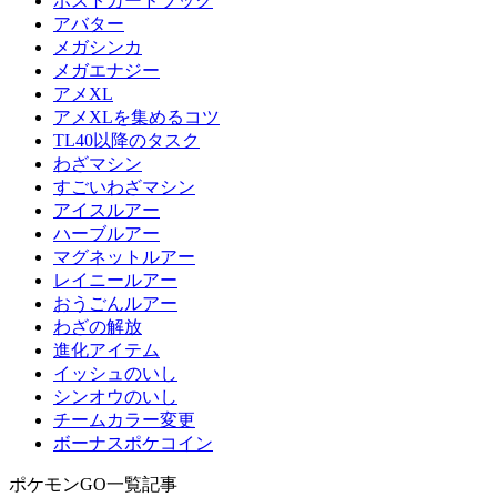
ポストカードブック
アバター
メガシンカ
メガエナジー
アメXL
アメXLを集めるコツ
TL40以降のタスク
わざマシン
すごいわざマシン
アイスルアー
ハーブルアー
マグネットルアー
レイニールアー
おうごんルアー
わざの解放
進化アイテム
イッシュのいし
シンオウのいし
チームカラー変更
ボーナスポケコイン
ポケモンGO一覧記事