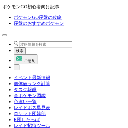
ポケモンGO初心者向け記事
ポケモンGO序盤の攻略
序盤のおすすめポケモン
検索
ご意見
イベント最新情報
個体値ランク計算
タスク報酬
全ポケモン図鑑
色違い一覧
レイドボス早見表
ロケット団幹部
R団したっぱ
レイド招待ツール