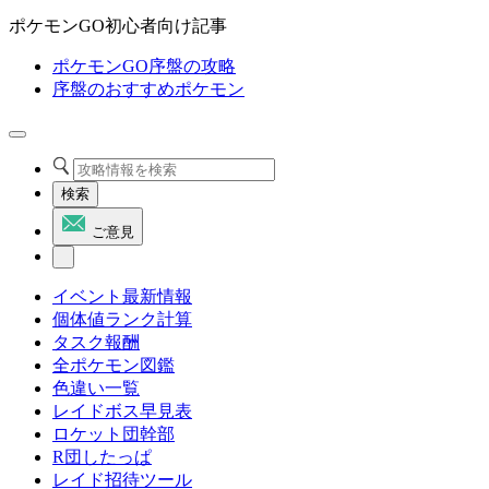
ポケモンGO初心者向け記事
ポケモンGO序盤の攻略
序盤のおすすめポケモン
検索
ご意見
イベント最新情報
個体値ランク計算
タスク報酬
全ポケモン図鑑
色違い一覧
レイドボス早見表
ロケット団幹部
R団したっぱ
レイド招待ツール