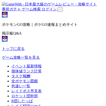
事前ガチャ
ゲーム検索
ログイン
ポケモンGO攻略｜ポケGO速報まとめサイト
掲示板Q&A
トップに戻る
ゲーム攻略一覧を見る
イベント最新情報
個体値ランク計算
タスク報酬
全ポケモン図鑑
色違い一覧
レイドボス早見表
ロケット団幹部
R団したっぱ
レイド招待ツール