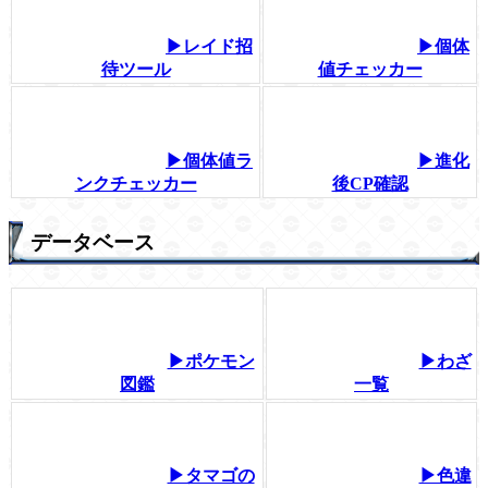
▶レイド招
▶個体
待ツール
値チェッカー
▶個体値ラ
▶進化
ンクチェッカー
後CP確認
データベース
▶ポケモン
▶わざ
図鑑
一覧
▶タマゴの
▶色違