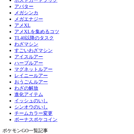
ポストカードブック
アバター
メガシンカ
メガエナジー
アメXL
アメXLを集めるコツ
TL40以降のタスク
わざマシン
すごいわざマシン
アイスルアー
ハーブルアー
マグネットルアー
レイニールアー
おうごんルアー
わざの解放
進化アイテム
イッシュのいし
シンオウのいし
チームカラー変更
ボーナスポケコイン
ポケモンGO一覧記事