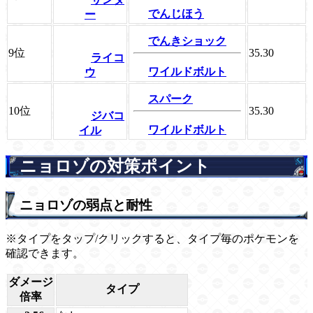
でんじほう
ー
でんきショック
9位
35.30
ライコ
ワイルドボルト
ウ
スパーク
10位
35.30
ジバコ
ワイルドボルト
イル
ニョロゾの対策ポイント
ニョロゾの弱点と耐性
※タイプをタップ/クリックすると、タイプ毎のポケモンを
確認できます。
ダメージ
タイプ
倍率