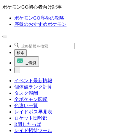
ポケモンGO初心者向け記事
ポケモンGO序盤の攻略
序盤のおすすめポケモン
検索
ご意見
イベント最新情報
個体値ランク計算
タスク報酬
全ポケモン図鑑
色違い一覧
レイドボス早見表
ロケット団幹部
R団したっぱ
レイド招待ツール