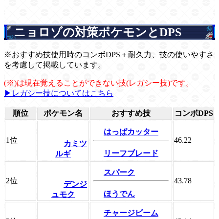
ニョロゾの対策ポケモンとDPS
※おすすめ技使用時のコンボDPS＋耐久力、技の使いやすさ
を考慮して掲載しています。
(※)は現在覚えることができない技(レガシー技)です。
▶レガシー技についてはこちら
順位
ポケモン名
おすすめ技
コンボDPS
はっぱカッター
1位
46.22
カミツ
リーフブレード
ルギ
スパーク
2位
43.78
デンジ
ほうでん
ュモク
チャージビーム