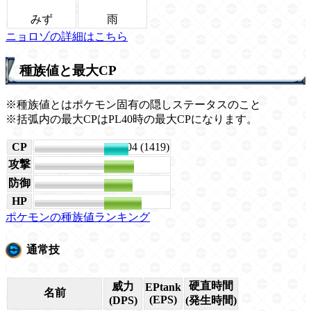
みず
雨
ニョロゾの詳細はこちら
種族値と最大CP
※種族値とはポケモン固有の隠しステータスのこと
※括弧内の最大CPはPL40時の最大CPになります。
CP
1604 (1419)
攻撃
130
防御
123
HP
163
ポケモンの種族値ランキング
通常技
硬直時間
威力
EPtank
名前
(EPS)
(DPS)
(発生時間)