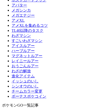
ポストカードブック
アバター
メガシンカ
メガエナジー
アメXL
アメXLを集めるコツ
TL40以降のタスク
わざマシン
すごいわざマシン
アイスルアー
ハーブルアー
マグネットルアー
レイニールアー
おうごんルアー
わざの解放
進化アイテム
イッシュのいし
シンオウのいし
チームカラー変更
ボーナスポケコイン
ポケモンGO一覧記事