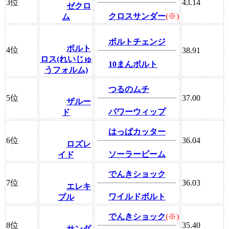
3位
43.14
ゼクロ
クロスサンダー
(※)
ム
ボルトチェンジ
ボルト
4位
38.91
ロス(れいじゅ
10まんボルト
うフォルム)
つるのムチ
5位
37.00
ザルー
パワーウィップ
ド
はっぱカッター
6位
36.04
ロズレ
ソーラービーム
イド
でんきショック
7位
36.03
エレキ
ワイルドボルト
ブル
でんきショック
(※)
8位
35.40
サンダ