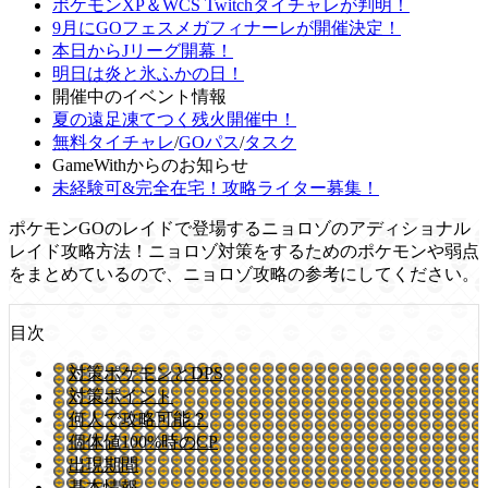
ポケモンXP＆WCS Twitchタイチャレが判明！
9月にGOフェスメガフィナーレが開催決定！
本日からJリーグ開幕！
明日は炎と氷ふかの日！
開催中のイベント情報
夏の遠足凍てつく残火開催中！
無料タイチャレ
/
GOパス
/
タスク
GameWithからのお知らせ
未経験可&完全在宅！攻略ライター募集！
ポケモンGOのレイドで登場するニョロゾのアディショナル
レイド攻略方法！ニョロゾ対策をするためのポケモンや弱点
をまとめているので、ニョロゾ攻略の参考にしてください。
目次
対策ポケモンとDPS
対策ポイント
何人で攻略可能？
個体値100%時のCP
出現期間
基本情報