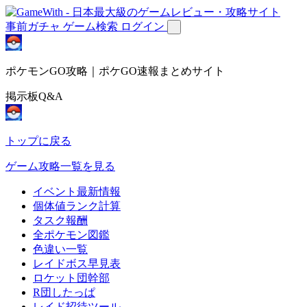
事前ガチャ
ゲーム検索
ログイン
ポケモンGO攻略｜ポケGO速報まとめサイト
掲示板Q&A
トップに戻る
ゲーム攻略一覧を見る
イベント最新情報
個体値ランク計算
タスク報酬
全ポケモン図鑑
色違い一覧
レイドボス早見表
ロケット団幹部
R団したっぱ
レイド招待ツール