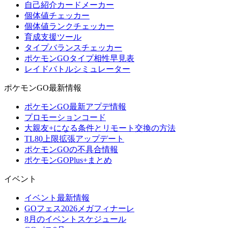
自己紹介カードメーカー
個体値チェッカー
個体値ランクチェッカー
育成支援ツール
タイプバランスチェッカー
ポケモンGOタイプ相性早見表
レイドバトルシミュレーター
ポケモンGO最新情報
ポケモンGO最新アプデ情報
プロモーションコード
大親友+になる条件とリモート交換の方法
TL80上限拡張アップデート
ポケモンGOの不具合情報
ポケモンGOPlus+まとめ
イベント
イベント最新情報
GOフェス2026メガフィナーレ
8月のイベントスケジュール