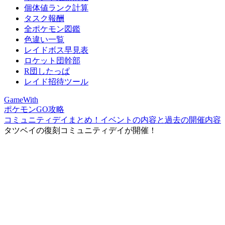
個体値ランク計算
タスク報酬
全ポケモン図鑑
色違い一覧
レイドボス早見表
ロケット団幹部
R団したっぱ
レイド招待ツール
GameWith
ポケモンGO攻略
コミュニティデイまとめ！イベントの内容と過去の開催内容
タツベイの復刻コミュニティデイが開催！