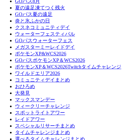
GOパス8月
夏の遠足凍てつく残火
GOパス夏の遠足
炎と氷ふかの日
クスネコミュニティデイ
ウォーターフェスティバル
GOパスウォーターフェス
メガスターミーレイドデイ
ポケモンXP&WCS2026
GOパスポケモンXP＆WCS2026
ポケモンXP＆WCS2026Twitchタイムチャレンジ
ワイルドエリア2026
コミュニティデイまとめ
おひろめ
大発見
マックスマンデー
ウィークリーチャレンジ
スポットライトアワー
レイドアワー
スペシャルリサーチまとめ
タイムチャレンジまとめ
選べるタイムチャレンジまとめ