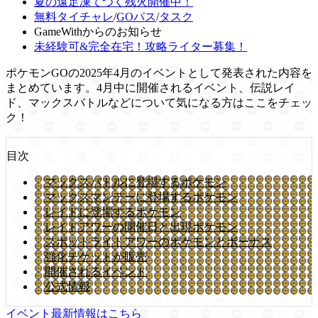
夏の遠足凍てつく残火開催中！
無料タイチャレ
/
GOパス
/
タスク
GameWithからのお知らせ
未経験可&完全在宅！攻略ライター募集！
ポケモンGOの2025年4月のイベントとして発表された内容を
まとめています。4月中に開催されるイベント、伝説レイ
ド、マックスバトルなどについて気になる方はここをチェッ
ク！
目次
マックスバトルに登場するポケモン
マックスマンデーに登場するポケモン
レイドに登場するポケモン
レイドアワーの開催日と出現ポケモン
スポットライトアワーのポケモンとボーナス
強化チケットが販売
開催されるイベント
公式情報
イベント最新情報はこちら