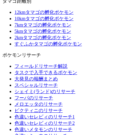
タマゴ距離別
12kmタマゴの孵化ポケモン
10kmタマゴの孵化ポケモン
7kmタマゴの孵化ポケモン
5kmタマゴの孵化ポケモン
2kmタマゴの孵化ポケモン
すぐふかタマゴの孵化ポケモン
ポケモンリサーチ
フィールドリサーチ解説
タスクで入手できるポケモン
大発見の報酬まとめ
スペシャルリサーチ
シェイミ(ランド)のリサーチ
フーパのリサーチ
メロエッタのリサーチ
ビクティニのリサーチ
色違いセレビィのリサーチ1
色違いセレビィのリサーチ2
色違いメタモンのリサーチ