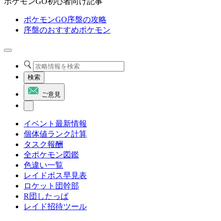
ポケモンGO初心者向け記事
ポケモンGO序盤の攻略
序盤のおすすめポケモン
検索
ご意見
イベント最新情報
個体値ランク計算
タスク報酬
全ポケモン図鑑
色違い一覧
レイドボス早見表
ロケット団幹部
R団したっぱ
レイド招待ツール