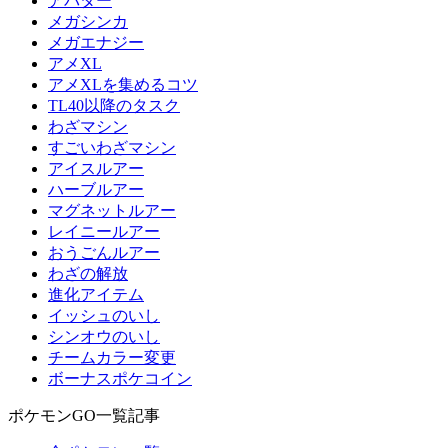
アバター
メガシンカ
メガエナジー
アメXL
アメXLを集めるコツ
TL40以降のタスク
わざマシン
すごいわざマシン
アイスルアー
ハーブルアー
マグネットルアー
レイニールアー
おうごんルアー
わざの解放
進化アイテム
イッシュのいし
シンオウのいし
チームカラー変更
ボーナスポケコイン
ポケモンGO一覧記事