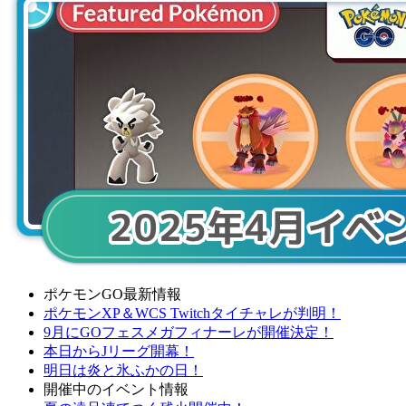
ポケモンGO最新情報
ポケモンXP＆WCS Twitchタイチャレが判明！
9月にGOフェスメガフィナーレが開催決定！
本日からJリーグ開幕！
明日は炎と氷ふかの日！
開催中のイベント情報