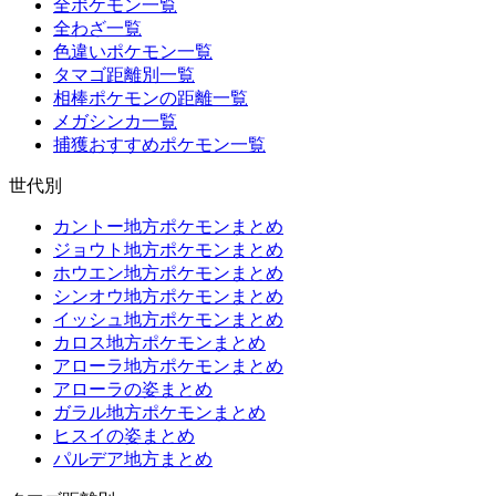
全ポケモン一覧
全わざ一覧
色違いポケモン一覧
タマゴ距離別一覧
相棒ポケモンの距離一覧
メガシンカ一覧
捕獲おすすめポケモン一覧
世代別
カントー地方ポケモンまとめ
ジョウト地方ポケモンまとめ
ホウエン地方ポケモンまとめ
シンオウ地方ポケモンまとめ
イッシュ地方ポケモンまとめ
カロス地方ポケモンまとめ
アローラ地方ポケモンまとめ
アローラの姿まとめ
ガラル地方ポケモンまとめ
ヒスイの姿まとめ
パルデア地方まとめ