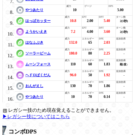
やつあたり
10
5.00
はっぱカッター
10.8
2.00
5.40
2(1秒)
ようかいえき
7.2
4.00
3.60
2(1秒)
はなふぶき
132.0
65
2.03
-
ソーラービーム
180.0
80
2.25
-
ムーンフォース
110
60
1.83
相:攻↓
ヘドロばくだん
96.0
50
1.92
-
おんがえし
130
70
1.86
-
やつあたり
10
70
0.14
-
レガシー技のため現在覚えることができません。
▶レガシー技についてはこちら
コンボDPS