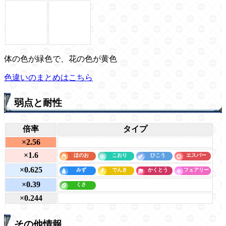
体の色が緑色で、花の色が黄色
色違いのまとめはこちら
弱点と耐性
倍率
タイプ
×2.56
×1.6
×0.625
×0.39
×0.244
その他情報