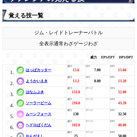
覚える技一覧
ジム・レイド
トレーナーバトル
全表示
通常わざ
ゲージわざ
威力
EPS/EPT
DPS/DPT
はっぱカッター
15.6
7.00
15.60
ようかいえき
13.2
8.00
13.20
はなふぶき
132.0
52.80
ソーラービーム
216.0
43.20
ムーンフォース
130
32.50
ヘドロばくだん
102.0
40.80
おんがえし
25
50.00