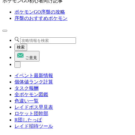
ポケモンGO初心者向け記事
ポケモンGO序盤の攻略
序盤のおすすめポケモン
検索
ご意見
イベント最新情報
個体値ランク計算
タスク報酬
全ポケモン図鑑
色違い一覧
レイドボス早見表
ロケット団幹部
R団したっぱ
レイド招待ツール