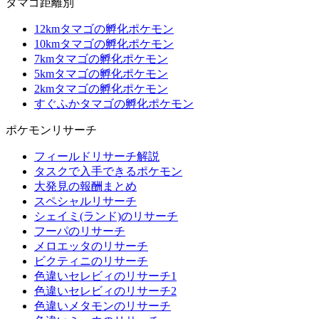
タマゴ距離別
12kmタマゴの孵化ポケモン
10kmタマゴの孵化ポケモン
7kmタマゴの孵化ポケモン
5kmタマゴの孵化ポケモン
2kmタマゴの孵化ポケモン
すぐふかタマゴの孵化ポケモン
ポケモンリサーチ
フィールドリサーチ解説
タスクで入手できるポケモン
大発見の報酬まとめ
スペシャルリサーチ
シェイミ(ランド)のリサーチ
フーパのリサーチ
メロエッタのリサーチ
ビクティニのリサーチ
色違いセレビィのリサーチ1
色違いセレビィのリサーチ2
色違いメタモンのリサーチ