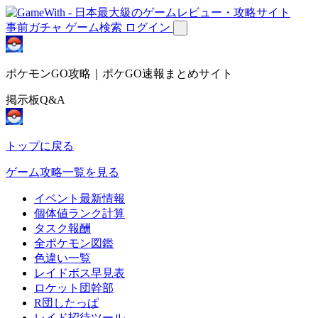
事前ガチャ
ゲーム検索
ログイン
ポケモンGO攻略｜ポケGO速報まとめサイト
掲示板Q&A
トップに戻る
ゲーム攻略一覧を見る
イベント最新情報
個体値ランク計算
タスク報酬
全ポケモン図鑑
色違い一覧
レイドボス早見表
ロケット団幹部
R団したっぱ
レイド招待ツール