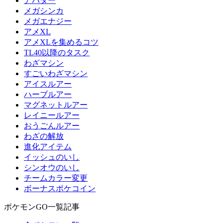
アバター
メガシンカ
メガエナジー
アメXL
アメXLを集めるコツ
TL40以降のタスク
わざマシン
すごいわざマシン
アイスルアー
ハーブルアー
マグネットルアー
レイニールアー
おうごんルアー
わざの解放
進化アイテム
イッシュのいし
シンオウのいし
チームカラー変更
ボーナスポケコイン
ポケモンGO一覧記事