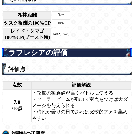
相棒距離
3km
タスク報酬の100%CP
1097
レイド・タマゴ
1462(1828)
100%CP(ブースト時)
ラフレシアの評価
評価点
点数
評価解説
・攻撃の種族値が高くバトルに使える
・ソーラービームが強力で弱点をつけば大ダ
7.0
メージを与えられる
/10点
・晴れか曇りの日であれば比較的アメを集め
やすい
対戦時の活躍度