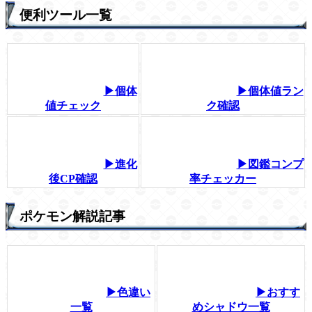
便利ツール一覧
▶個体
▶個体値ラン
値チェック
ク確認
▶進化
▶図鑑コンプ
後CP確認
率チェッカー
ポケモン解説記事
▶色違い
▶おすす
一覧
めシャドウ一覧