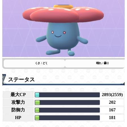
くさ / どく
晴れ / 曇り
ステータス
最大CP
2893(2559)
攻撃力
202
防御力
167
HP
181