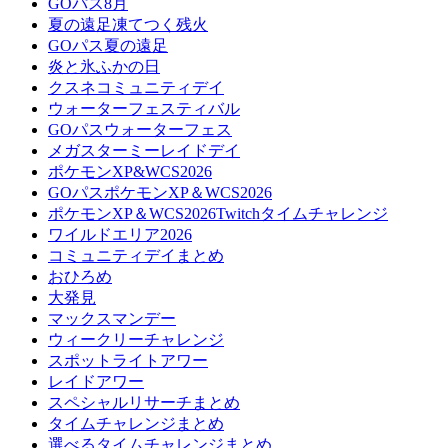
GOパス8月
夏の遠足凍てつく残火
GOパス夏の遠足
炎と氷ふかの日
クスネコミュニティデイ
ウォーターフェスティバル
GOパスウォーターフェス
メガスターミーレイドデイ
ポケモンXP&WCS2026
GOパスポケモンXP＆WCS2026
ポケモンXP＆WCS2026Twitchタイムチャレンジ
ワイルドエリア2026
コミュニティデイまとめ
おひろめ
大発見
マックスマンデー
ウィークリーチャレンジ
スポットライトアワー
レイドアワー
スペシャルリサーチまとめ
タイムチャレンジまとめ
選べるタイムチャレンジまとめ