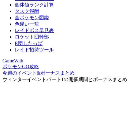
個体値ランク計算
タスク報酬
全ポケモン図鑑
色違い一覧
レイドボス早見表
ロケット団幹部
R団したっぱ
レイド招待ツール
GameWith
ポケモンGO攻略
今週のイベント&ボーナスまとめ
ウィンターイベントパート1の開催期間とボーナスまとめ