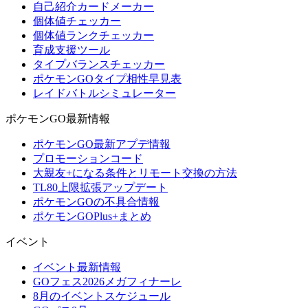
自己紹介カードメーカー
個体値チェッカー
個体値ランクチェッカー
育成支援ツール
タイプバランスチェッカー
ポケモンGOタイプ相性早見表
レイドバトルシミュレーター
ポケモンGO最新情報
ポケモンGO最新アプデ情報
プロモーションコード
大親友+になる条件とリモート交換の方法
TL80上限拡張アップデート
ポケモンGOの不具合情報
ポケモンGOPlus+まとめ
イベント
イベント最新情報
GOフェス2026メガフィナーレ
8月のイベントスケジュール