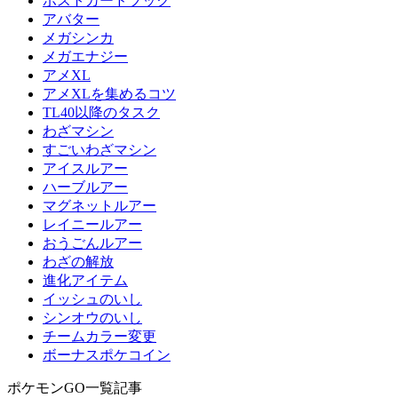
ポストカードブック
アバター
メガシンカ
メガエナジー
アメXL
アメXLを集めるコツ
TL40以降のタスク
わざマシン
すごいわざマシン
アイスルアー
ハーブルアー
マグネットルアー
レイニールアー
おうごんルアー
わざの解放
進化アイテム
イッシュのいし
シンオウのいし
チームカラー変更
ボーナスポケコイン
ポケモンGO一覧記事