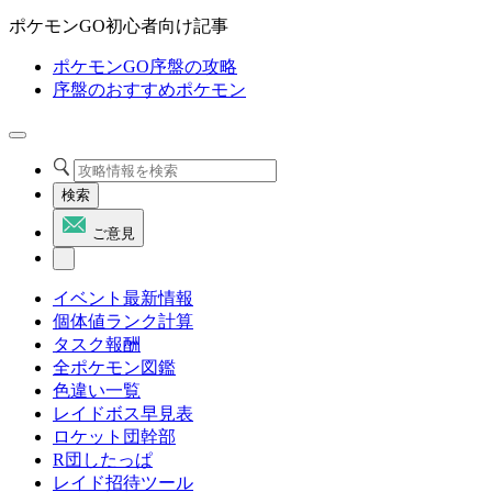
ポケモンGO初心者向け記事
ポケモンGO序盤の攻略
序盤のおすすめポケモン
検索
ご意見
イベント最新情報
個体値ランク計算
タスク報酬
全ポケモン図鑑
色違い一覧
レイドボス早見表
ロケット団幹部
R団したっぱ
レイド招待ツール