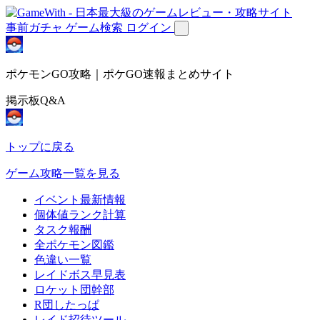
事前ガチャ
ゲーム検索
ログイン
ポケモンGO攻略｜ポケGO速報まとめサイト
掲示板Q&A
トップに戻る
ゲーム攻略一覧を見る
イベント最新情報
個体値ランク計算
タスク報酬
全ポケモン図鑑
色違い一覧
レイドボス早見表
ロケット団幹部
R団したっぱ
レイド招待ツール