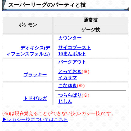
スーパーリーグのパーティと技
通常技
ポケモン
ゲージ技
カウンター
サイコブースト
デオキシス(デ
10まんボルト
ィフェンスフォルム)
バークアウト
とっておき
(※)
ブラッキー
イカサマ
こなゆき
(※)
つららばり
(※)
トドゼルガ
じしん
(※)は現在覚えることができない技(レガシー技)です。
▶レガシー技についてはこちら