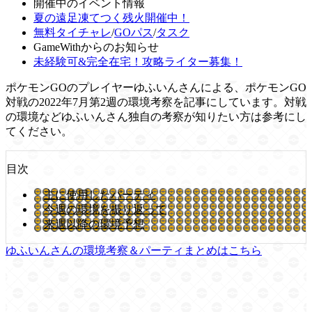
開催中のイベント情報
夏の遠足凍てつく残火開催中！
無料タイチャレ
/
GOパス
/
タスク
GameWithからのお知らせ
未経験可&完全在宅！攻略ライター募集！
ポケモンGOのプレイヤーゆふいんさんによる、ポケモンGO
対戦の2022年7月第2週の環境考察を記事にしています。対戦
の環境などゆふいんさん独自の考察が知りたい方は参考にし
てください。
目次
主に使用したパーティ
今週の環境を振り返って
来週以降の環境予想
ゆふいんさんの環境考察＆パーティまとめはこちら