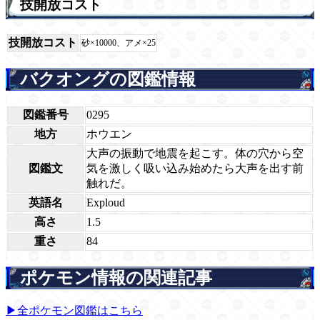
技開放コスト
技開放コスト
砂×10000、アメ×25
バクオングの図鑑情報
図鑑番号
0295
地方
ホウエン
大声の振動で地震を起こす。体の穴から空
図鑑文
気を激しく吸い込み始めたら大声を出す前
触れだ。
英語名
Exploud
高さ
1.5
重さ
84
ポケモン情報の関連記事
▶全ポケモン図鑑はこちら