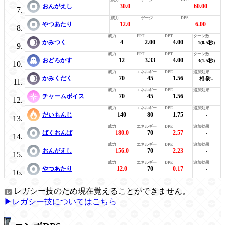
おんがえし
30.0
60.00
やつあたり
12.0
6.00
かみつく
4
2.00
4.00
1(0.5秒)
おどろかす
12
3.33
4.00
3(1.5秒)
かみくだく
70
45
1.56
相:防↓
チャームボイス
70
45
1.56
-
だいもんじ
140
80
1.75
-
ばくおんぱ
180.0
70
2.57
-
おんがえし
156.0
70
2.23
-
やつあたり
12.0
70
0.17
-
レガシー技のため現在覚えることができません。
▶レガシー技についてはこちら