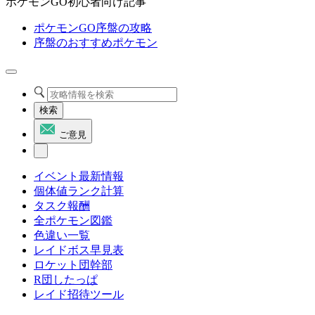
ポケモンGO初心者向け記事
ポケモンGO序盤の攻略
序盤のおすすめポケモン
検索
ご意見
イベント最新情報
個体値ランク計算
タスク報酬
全ポケモン図鑑
色違い一覧
レイドボス早見表
ロケット団幹部
R団したっぱ
レイド招待ツール