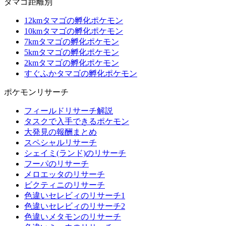
タマゴ距離別
12kmタマゴの孵化ポケモン
10kmタマゴの孵化ポケモン
7kmタマゴの孵化ポケモン
5kmタマゴの孵化ポケモン
2kmタマゴの孵化ポケモン
すぐふかタマゴの孵化ポケモン
ポケモンリサーチ
フィールドリサーチ解説
タスクで入手できるポケモン
大発見の報酬まとめ
スペシャルリサーチ
シェイミ(ランド)のリサーチ
フーパのリサーチ
メロエッタのリサーチ
ビクティニのリサーチ
色違いセレビィのリサーチ1
色違いセレビィのリサーチ2
色違いメタモンのリサーチ