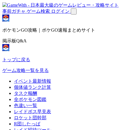
事前ガチャ
ゲーム検索
ログイン
ポケモンGO攻略｜ポケGO速報まとめサイト
掲示板Q&A
トップに戻る
ゲーム攻略一覧を見る
イベント最新情報
個体値ランク計算
タスク報酬
全ポケモン図鑑
色違い一覧
レイドボス早見表
ロケット団幹部
R団したっぱ
レイド招待ツール