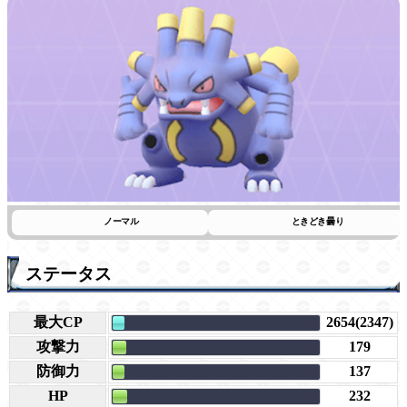
ノーマル
ときどき曇り
ステータス
最大CP
2654(2347)
攻撃力
179
防御力
137
HP
232