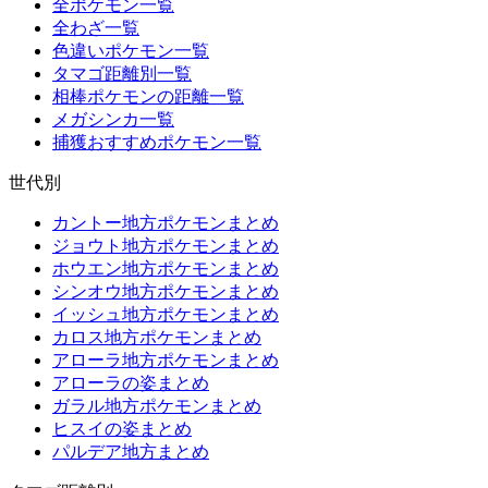
全ポケモン一覧
全わざ一覧
色違いポケモン一覧
タマゴ距離別一覧
相棒ポケモンの距離一覧
メガシンカ一覧
捕獲おすすめポケモン一覧
世代別
カントー地方ポケモンまとめ
ジョウト地方ポケモンまとめ
ホウエン地方ポケモンまとめ
シンオウ地方ポケモンまとめ
イッシュ地方ポケモンまとめ
カロス地方ポケモンまとめ
アローラ地方ポケモンまとめ
アローラの姿まとめ
ガラル地方ポケモンまとめ
ヒスイの姿まとめ
パルデア地方まとめ