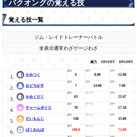
バクオングの覚える技
覚える技一覧
ジム・レイド
トレーナーバトル
全表示
通常わざ
ゲージわざ
威力
EPS/EPT
DPS/DPT
かみつく
6
8.00
12.00
おどろかす
7
14.00
7.00
かみくだく
65
21.67
チャームボイス
70
17.50
だいもんじ
140
35.00
ばくおんぱ
180.0
72.00