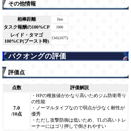
その他情報
相棒距離
1km
タスク報酬の100%CP
1006
レイド・タマゴ
1341(1677)
100%CP(ブースト時)
バクオングの評価
評価点
点数
評価解説
・HPの種族値がかなり高いためジム防衛寄り
の性能
7.0
・ノーマルタイプなので弱点が少なく耐性が
/10点
優秀
・ただし攻撃防御は低いため、TLの高いトレ
ーナーにはゴリ押しで倒されやすい