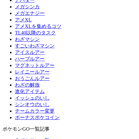
アバター
メガシンカ
メガエナジー
アメXL
アメXLを集めるコツ
TL40以降のタスク
わざマシン
すごいわざマシン
アイスルアー
ハーブルアー
マグネットルアー
レイニールアー
おうごんルアー
わざの解放
進化アイテム
イッシュのいし
シンオウのいし
チームカラー変更
ボーナスポケコイン
ポケモンGO一覧記事