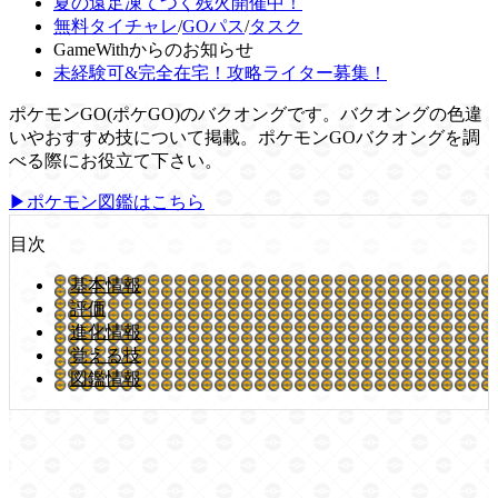
夏の遠足凍てつく残火開催中！
無料タイチャレ
/
GOパス
/
タスク
GameWithからのお知らせ
未経験可&完全在宅！攻略ライター募集！
ポケモンGO(ポケGO)のバクオングです。バクオングの色違
いやおすすめ技について掲載。ポケモンGOバクオングを調
べる際にお役立て下さい。
▶ポケモン図鑑はこちら
目次
基本情報
評価
進化情報
覚える技
図鑑情報