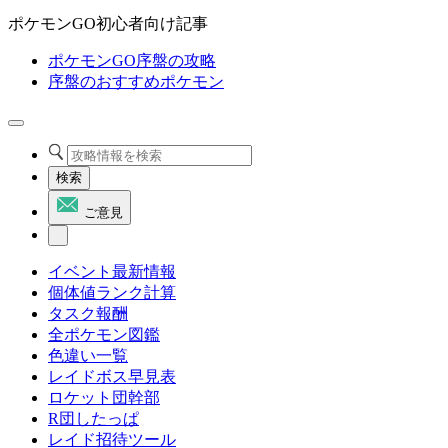
ポケモンGO初心者向け記事
ポケモンGO序盤の攻略
序盤のおすすめポケモン
検索
ご意見
イベント最新情報
個体値ランク計算
タスク報酬
全ポケモン図鑑
色違い一覧
レイドボス早見表
ロケット団幹部
R団したっぱ
レイド招待ツール