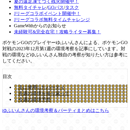
夏の遠足凍てつく残火開催中！
無料タイチャレ
/
GOパス
/
タスク
Jリーグコラボイベント開催中！
Jリーグコラボ無料タイムチャレンジ
GameWithからのお知らせ
未経験可&完全在宅！攻略ライター募集！
ポケモンGOのプレイヤーゆふいんさんによる、ポケモンGO
対戦の2023年12月第1週の環境考察を記事にしています。対
戦の環境などゆふいんさん独自の考察が知りたい方は参考に
してください。
目次
主に使用したパーティ
先週の環境を振り返って
今週の環境予想
ゆふいんさんの環境考察＆パーティまとめはこちら