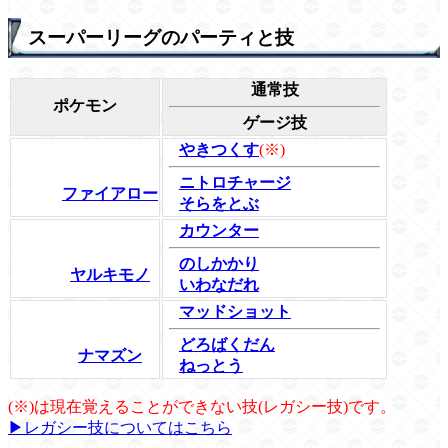
スーパーリーグのパーティと技
通常技
ポケモン
ゲージ技
やきつくす
(※)
ニトロチャージ
ファイアロー
そらをとぶ
カウンター
のしかかり
ヤルキモノ
いわなだれ
マッドショット
どろばくだん
ナマズン
ねっとう
(※)は現在覚えることができない技(レガシー技)です。
▶レガシー技についてはこちら