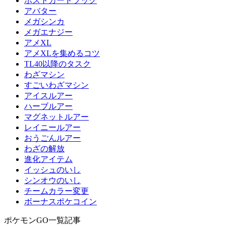
ポストカードブック
アバター
メガシンカ
メガエナジー
アメXL
アメXLを集めるコツ
TL40以降のタスク
わざマシン
すごいわざマシン
アイスルアー
ハーブルアー
マグネットルアー
レイニールアー
おうごんルアー
わざの解放
進化アイテム
イッシュのいし
シンオウのいし
チームカラー変更
ボーナスポケコイン
ポケモンGO一覧記事