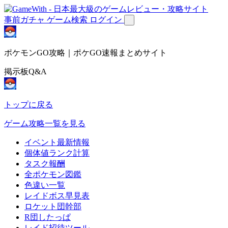
事前ガチャ
ゲーム検索
ログイン
ポケモンGO攻略｜ポケGO速報まとめサイト
掲示板Q&A
トップに戻る
ゲーム攻略一覧を見る
イベント最新情報
個体値ランク計算
タスク報酬
全ポケモン図鑑
色違い一覧
レイドボス早見表
ロケット団幹部
R団したっぱ
レイド招待ツール