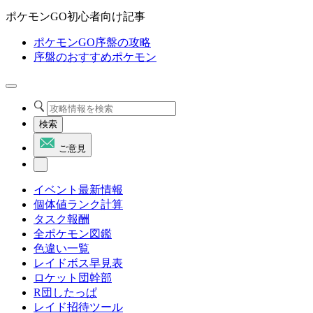
ポケモンGO初心者向け記事
ポケモンGO序盤の攻略
序盤のおすすめポケモン
検索
ご意見
イベント最新情報
個体値ランク計算
タスク報酬
全ポケモン図鑑
色違い一覧
レイドボス早見表
ロケット団幹部
R団したっぱ
レイド招待ツール