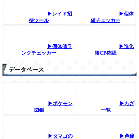
▶レイド招
▶個体
待ツール
値チェッカー
▶個体値ラ
▶進化
ンクチェッカー
後CP確認
データベース
▶ポケモン
▶わざ
図鑑
一覧
▶タマゴの
▶色違