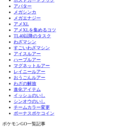
ポストカードブック
アバター
メガシンカ
メガエナジー
アメXL
アメXLを集めるコツ
TL40以降のタスク
わざマシン
すごいわざマシン
アイスルアー
ハーブルアー
マグネットルアー
レイニールアー
おうごんルアー
わざの解放
進化アイテム
イッシュのいし
シンオウのいし
チームカラー変更
ボーナスポケコイン
ポケモンGO一覧記事