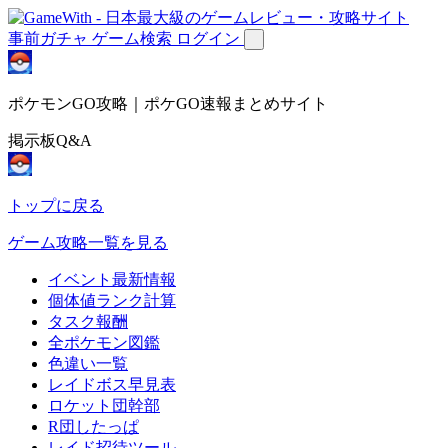
事前ガチャ
ゲーム検索
ログイン
ポケモンGO攻略｜ポケGO速報まとめサイト
掲示板Q&A
トップに戻る
ゲーム攻略一覧を見る
イベント最新情報
個体値ランク計算
タスク報酬
全ポケモン図鑑
色違い一覧
レイドボス早見表
ロケット団幹部
R団したっぱ
レイド招待ツール