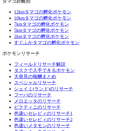
タマゴ距離別
12kmタマゴの孵化ポケモン
10kmタマゴの孵化ポケモン
7kmタマゴの孵化ポケモン
5kmタマゴの孵化ポケモン
2kmタマゴの孵化ポケモン
すぐふかタマゴの孵化ポケモン
ポケモンリサーチ
フィールドリサーチ解説
タスクで入手できるポケモン
大発見の報酬まとめ
スペシャルリサーチ
シェイミ(ランド)のリサーチ
フーパのリサーチ
メロエッタのリサーチ
ビクティニのリサーチ
色違いセレビィのリサーチ1
色違いセレビィのリサーチ2
色違いメタモンのリサーチ