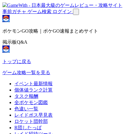
事前ガチャ
ゲーム検索
ログイン
ポケモンGO攻略｜ポケGO速報まとめサイト
掲示板Q&A
トップに戻る
ゲーム攻略一覧を見る
イベント最新情報
個体値ランク計算
タスク報酬
全ポケモン図鑑
色違い一覧
レイドボス早見表
ロケット団幹部
R団したっぱ
レイド招待ツール