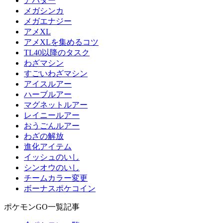
アバター
メガシンカ
メガエナジー
アメXL
アメXLを集めるコツ
TL40以降のタスク
わざマシン
すごいわざマシン
アイスルアー
ハーブルアー
マグネットルアー
レイニールアー
おうごんルアー
わざの解放
進化アイテム
イッシュのいし
シンオウのいし
チームカラー変更
ボーナスポケコイン
ポケモンGO一覧記事