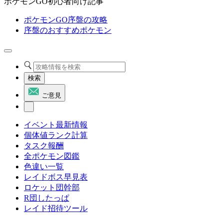
ポケモンGO初心者向け記事
ポケモンGO序盤の攻略
序盤のおすすめポケモン
検索
ご意見
イベント最新情報
個体値ランク計算
タスク報酬
全ポケモン図鑑
色違い一覧
レイドボス早見表
ロケット団幹部
R団したっぱ
レイド招待ツール