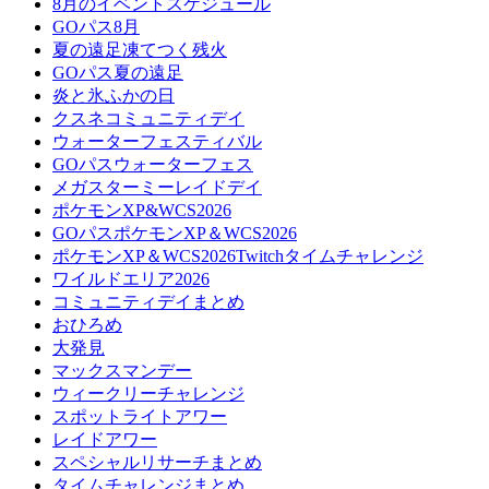
8月のイベントスケジュール
GOパス8月
夏の遠足凍てつく残火
GOパス夏の遠足
炎と氷ふかの日
クスネコミュニティデイ
ウォーターフェスティバル
GOパスウォーターフェス
メガスターミーレイドデイ
ポケモンXP&WCS2026
GOパスポケモンXP＆WCS2026
ポケモンXP＆WCS2026Twitchタイムチャレンジ
ワイルドエリア2026
コミュニティデイまとめ
おひろめ
大発見
マックスマンデー
ウィークリーチャレンジ
スポットライトアワー
レイドアワー
スペシャルリサーチまとめ
タイムチャレンジまとめ