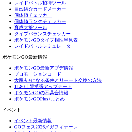
レイドバトル招待ツール
自己紹介カードメーカー
個体値チェッカー
個体値ランクチェッカー
育成支援ツール
タイプバランスチェッカー
ポケモンGOタイプ相性早見表
レイドバトルシミュレーター
ポケモンGO最新情報
ポケモンGO最新アプデ情報
プロモーションコード
大親友+になる条件とリモート交換の方法
TL80上限拡張アップデート
ポケモンGOの不具合情報
ポケモンGOPlus+まとめ
イベント
イベント最新情報
GOフェス2026メガフィナーレ