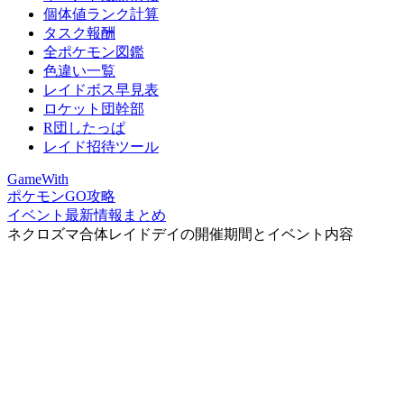
個体値ランク計算
タスク報酬
全ポケモン図鑑
色違い一覧
レイドボス早見表
ロケット団幹部
R団したっぱ
レイド招待ツール
GameWith
ポケモンGO攻略
イベント最新情報まとめ
ネクロズマ合体レイドデイの開催期間とイベント内容