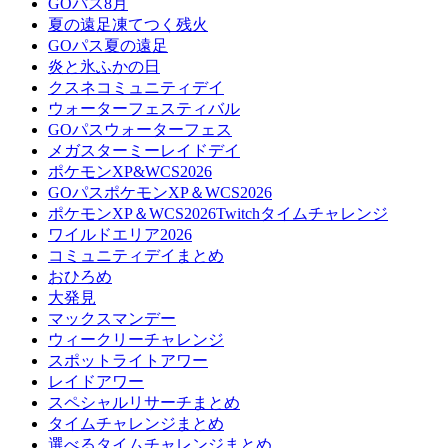
GOパス8月
夏の遠足凍てつく残火
GOパス夏の遠足
炎と氷ふかの日
クスネコミュニティデイ
ウォーターフェスティバル
GOパスウォーターフェス
メガスターミーレイドデイ
ポケモンXP&WCS2026
GOパスポケモンXP＆WCS2026
ポケモンXP＆WCS2026Twitchタイムチャレンジ
ワイルドエリア2026
コミュニティデイまとめ
おひろめ
大発見
マックスマンデー
ウィークリーチャレンジ
スポットライトアワー
レイドアワー
スペシャルリサーチまとめ
タイムチャレンジまとめ
選べるタイムチャレンジまとめ