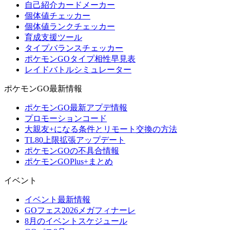
自己紹介カードメーカー
個体値チェッカー
個体値ランクチェッカー
育成支援ツール
タイプバランスチェッカー
ポケモンGOタイプ相性早見表
レイドバトルシミュレーター
ポケモンGO最新情報
ポケモンGO最新アプデ情報
プロモーションコード
大親友+になる条件とリモート交換の方法
TL80上限拡張アップデート
ポケモンGOの不具合情報
ポケモンGOPlus+まとめ
イベント
イベント最新情報
GOフェス2026メガフィナーレ
8月のイベントスケジュール