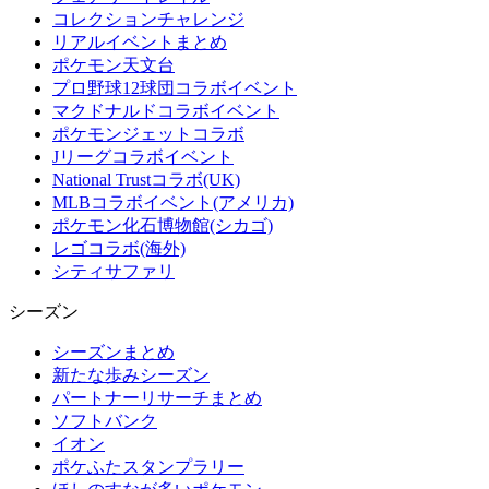
コレクションチャレンジ
リアルイベントまとめ
ポケモン天文台
プロ野球12球団コラボイベント
マクドナルドコラボイベント
ポケモンジェットコラボ
Jリーグコラボイベント
National Trustコラボ(UK)
MLBコラボイベント(アメリカ)
ポケモン化石博物館(シカゴ)
レゴコラボ(海外)
シティサファリ
シーズン
シーズンまとめ
新たな歩みシーズン
パートナーリサーチまとめ
ソフトバンク
イオン
ポケふたスタンプラリー