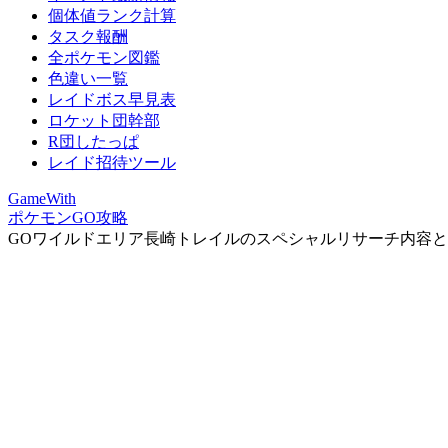
個体値ランク計算
タスク報酬
全ポケモン図鑑
色違い一覧
レイドボス早見表
ロケット団幹部
R団したっぱ
レイド招待ツール
GameWith
ポケモンGO攻略
GOワイルドエリア長崎トレイルのスペシャルリサーチ内容