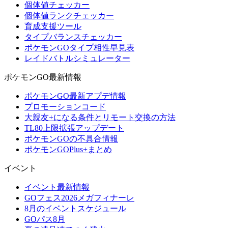
個体値チェッカー
個体値ランクチェッカー
育成支援ツール
タイプバランスチェッカー
ポケモンGOタイプ相性早見表
レイドバトルシミュレーター
ポケモンGO最新情報
ポケモンGO最新アプデ情報
プロモーションコード
大親友+になる条件とリモート交換の方法
TL80上限拡張アップデート
ポケモンGOの不具合情報
ポケモンGOPlus+まとめ
イベント
イベント最新情報
GOフェス2026メガフィナーレ
8月のイベントスケジュール
GOパス8月