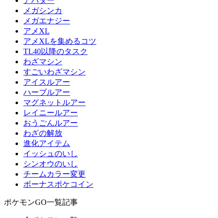
アバター
メガシンカ
メガエナジー
アメXL
アメXLを集めるコツ
TL40以降のタスク
わざマシン
すごいわざマシン
アイスルアー
ハーブルアー
マグネットルアー
レイニールアー
おうごんルアー
わざの解放
進化アイテム
イッシュのいし
シンオウのいし
チームカラー変更
ボーナスポケコイン
ポケモンGO一覧記事