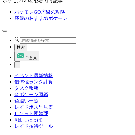
ポケモンGO初心者向け記事
ポケモンGO序盤の攻略
序盤のおすすめポケモン
検索
ご意見
イベント最新情報
個体値ランク計算
タスク報酬
全ポケモン図鑑
色違い一覧
レイドボス早見表
ロケット団幹部
R団したっぱ
レイド招待ツール