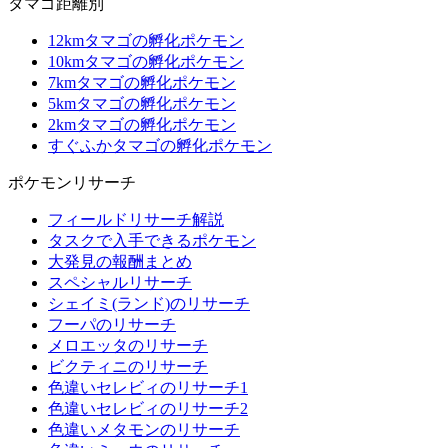
タマゴ距離別
12kmタマゴの孵化ポケモン
10kmタマゴの孵化ポケモン
7kmタマゴの孵化ポケモン
5kmタマゴの孵化ポケモン
2kmタマゴの孵化ポケモン
すぐふかタマゴの孵化ポケモン
ポケモンリサーチ
フィールドリサーチ解説
タスクで入手できるポケモン
大発見の報酬まとめ
スペシャルリサーチ
シェイミ(ランド)のリサーチ
フーパのリサーチ
メロエッタのリサーチ
ビクティニのリサーチ
色違いセレビィのリサーチ1
色違いセレビィのリサーチ2
色違いメタモンのリサーチ