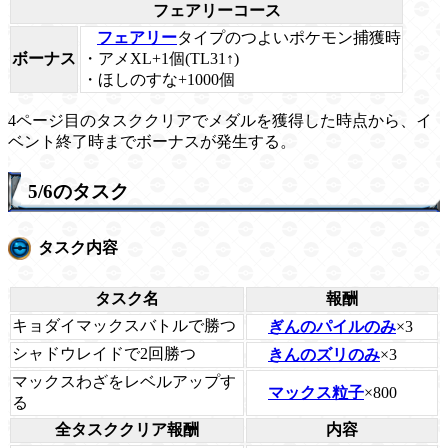
フェアリーコース
フェアリー
タイプのつよいポケモン捕獲時
ボーナス
・アメXL+1個(TL31↑)
・ほしのすな+1000個
4ページ目のタスククリアでメダルを獲得した時点から、イ
ベント終了時までボーナスが発生する。
5/6のタスク
タスク内容
タスク名
報酬
キョダイマックスバトルで勝つ
ぎんのパイルのみ
×3
シャドウレイドで2回勝つ
きんのズリのみ
×3
マックスわざをレベルアップす
マックス粒子
×800
る
全タスククリア報酬
内容