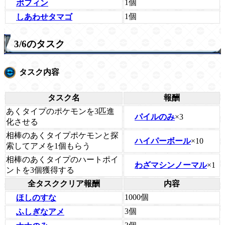
1個
ポフィン
1個
しあわせタマゴ
3/6のタスク
タスク内容
タスク名
報酬
あくタイプのポケモンを3匹進
パイルのみ
×3
化させる
相棒のあくタイプポケモンと探
ハイパーボール
×10
索してアメを1個もらう
相棒のあくタイプのハートポイ
わざマシンノーマル
×1
ントを3個獲得する
全タスククリア報酬
内容
1000個
ほしのすな
3個
ふしぎなアメ