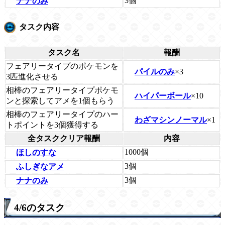
3個
ナナのみ
タスク内容
タスク名
報酬
フェアリータイプのポケモンを
パイルのみ
×3
3匹進化させる
相棒のフェアリータイプポケモ
ハイパーボール
×10
ンと探索してアメを1個もらう
相棒のフェアリータイプのハー
わざマシンノーマル
×1
トポイントを3個獲得する
全タスククリア報酬
内容
1000個
ほしのすな
3個
ふしぎなアメ
3個
ナナのみ
4/6のタスク