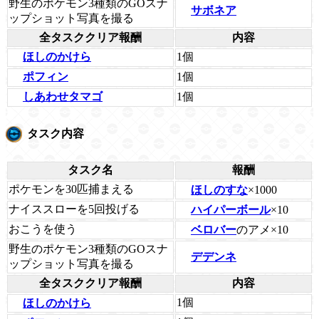
野生のポケモン3種類のGOスナ
サボネア
ップショット写真を撮る
全タスククリア報酬
内容
1個
ほしのかけら
1個
ポフィン
1個
しあわせタマゴ
タスク内容
タスク名
報酬
ポケモンを30匹捕まえる
ほしのすな
×1000
ナイススローを5回投げる
ハイパーボール
×10
おこうを使う
ベロバー
のアメ×10
野生のポケモン3種類のGOスナ
デデンネ
ップショット写真を撮る
全タスククリア報酬
内容
1個
ほしのかけら