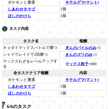
ポケモンと遭遇
キテルグマ(マント)
1個
しあわせタマゴ
1個
ほしのかけら
タスク内容
タスク名
報酬
キョダイマックスバトルで勝つ
ぎんのパイルのみ
×3
シャドウレイドで2回勝つ
きんのズリのみ
×3
マックスわざをレベルアップす
マックス粒子
×800
る
全タスククリア報酬
内容
ポケモンと遭遇
キテルグマ(マント)
1個
しあわせタマゴ
1個
ほしのかけら
6/6のタスク