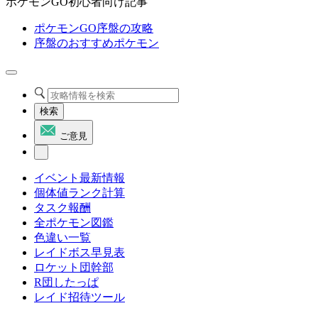
ポケモンGO初心者向け記事
ポケモンGO序盤の攻略
序盤のおすすめポケモン
検索
ご意見
イベント最新情報
個体値ランク計算
タスク報酬
全ポケモン図鑑
色違い一覧
レイドボス早見表
ロケット団幹部
R団したっぱ
レイド招待ツール