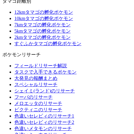
タマゴ距離別
12kmタマゴの孵化ポケモン
10kmタマゴの孵化ポケモン
7kmタマゴの孵化ポケモン
5kmタマゴの孵化ポケモン
2kmタマゴの孵化ポケモン
すぐふかタマゴの孵化ポケモン
ポケモンリサーチ
フィールドリサーチ解説
タスクで入手できるポケモン
大発見の報酬まとめ
スペシャルリサーチ
シェイミ(ランド)のリサーチ
フーパのリサーチ
メロエッタのリサーチ
ビクティニのリサーチ
色違いセレビィのリサーチ1
色違いセレビィのリサーチ2
色違いメタモンのリサーチ