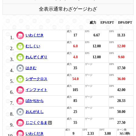
全表示
通常わざ
ゲージわざ
威力
EPS/EPT
DPS/DPT
いわくだき
17
6.67
11.33
むしくい
6.0
12.00
12.00
れんぞくぎり
4.8
12.00
9.60
はさむ
35
17.50
シザークロス
54.0
36.00
インファイト
105
42.00
ばかぢから
85
28.33
おんがえし
25
50.00
じごくぐるま
55
27.50
いわくだき
9
2.33
3.00
3(1.5秒)