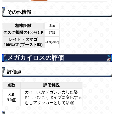
その他情報
相棒距離
5km
タスク報酬の100%CP
1792
レイド・タマゴ
2389(2987)
100%CP(ブースト時)
メガカイロスの評価
評価点
点数
評価解説
・カイロスがメガシンカした姿
8.0
・むし・ひこうタイプに変化する
/10点
・むしアタッカーとして活躍