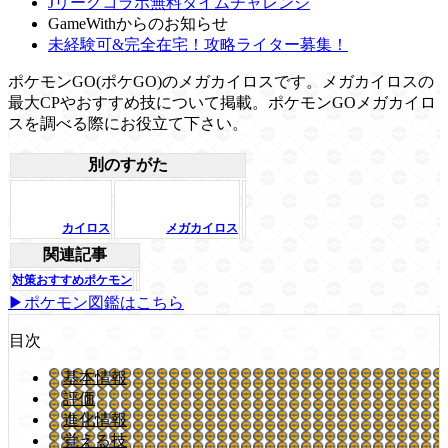
Jリーグコラボ無料タイムチャレンジ
GameWithからのお知らせ
未経験可&完全在宅！攻略ライター募集！
ポケモンGO(ポケGO)のメガカイロスです。メガカイロスの
最大CPやおすすめ技について掲載。ポケモンGOメガカイロ
スを調べる際にお役立て下さい。
別のすがた
カイロス
メガカイロス
関連記事
対策おすすめポケモン
▶ポケモン図鑑はこちら
目次
基本情報
評価
進化情報
覚える技