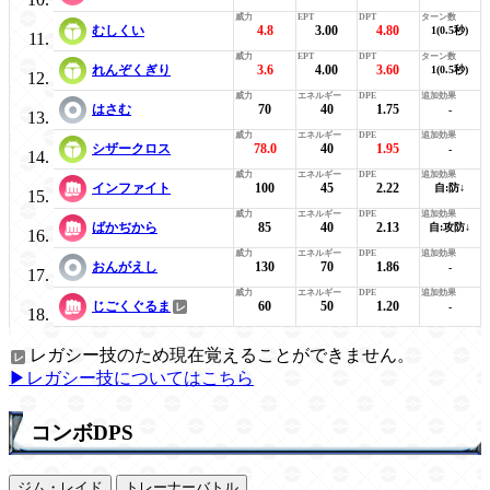
むしくい
4.8
3.00
4.80
1(0.5秒)
れんぞくぎり
3.6
4.00
3.60
1(0.5秒)
はさむ
70
40
1.75
-
シザークロス
78.0
40
1.95
-
インファイト
100
45
2.22
自:防↓
ばかぢから
85
40
2.13
自:攻防↓
おんがえし
130
70
1.86
-
じごくぐるま
60
50
1.20
-
レガシー技のため現在覚えることができません。
▶レガシー技についてはこちら
コンボDPS
ジム・レイド
トレーナーバトル