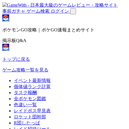
事前ガチャ
ゲーム検索
ログイン
ポケモンGO攻略｜ポケGO速報まとめサイト
掲示板Q&A
トップに戻る
ゲーム攻略一覧を見る
イベント最新情報
個体値ランク計算
タスク報酬
全ポケモン図鑑
色違い一覧
レイドボス早見表
ロケット団幹部
R団したっぱ
レイド招待ツール