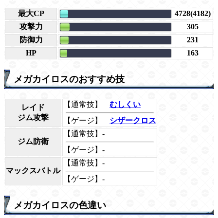
最大CP
4728(4182)
攻撃力
305
防御力
231
HP
163
メガカイロスのおすすめ技
【通常技】
むしくい
レイド
ジム攻撃
【ゲージ】
シザークロス
【通常技】-
ジム防衛
【ゲージ】-
【通常技】-
マックスバトル
【ゲージ】-
メガカイロスの色違い