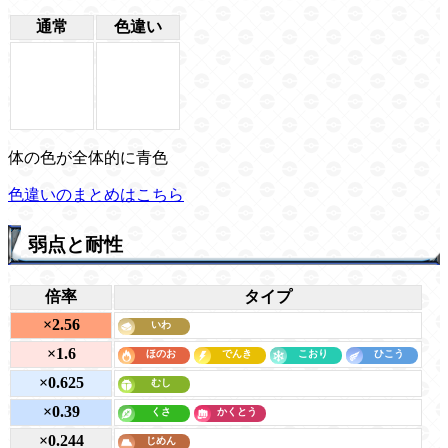
通常
色違い
体の色が全体的に青色
色違いのまとめはこちら
弱点と耐性
倍率
タイプ
×2.56
×1.6
×0.625
×0.39
×0.244