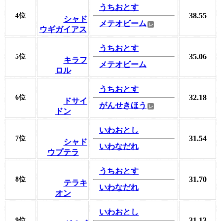
うちおとす
38.55
4位
シャド
メテオビーム
ウギガイアス
うちおとす
35.06
5位
キラフ
メテオビーム
ロル
うちおとす
32.18
6位
ドサイ
がんせきほう
ドン
いわおとし
31.54
7位
シャド
いわなだれ
ウプテラ
うちおとす
31.70
8位
テラキ
いわなだれ
オン
いわおとし
31.13
9位