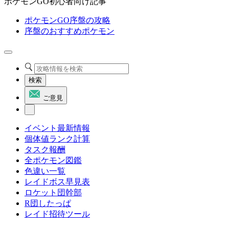
ポケモンGO初心者向け記事
ポケモンGO序盤の攻略
序盤のおすすめポケモン
検索
ご意見
イベント最新情報
個体値ランク計算
タスク報酬
全ポケモン図鑑
色違い一覧
レイドボス早見表
ロケット団幹部
R団したっぱ
レイド招待ツール