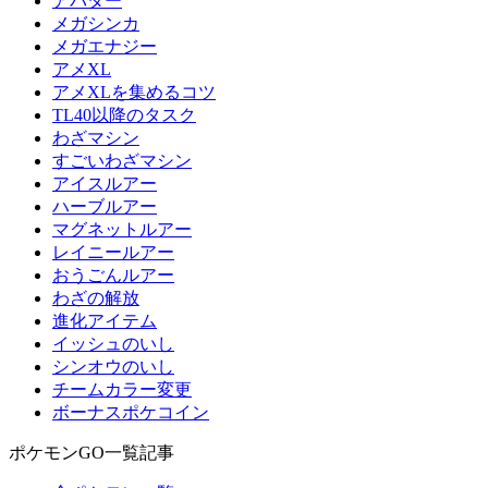
アバター
メガシンカ
メガエナジー
アメXL
アメXLを集めるコツ
TL40以降のタスク
わざマシン
すごいわざマシン
アイスルアー
ハーブルアー
マグネットルアー
レイニールアー
おうごんルアー
わざの解放
進化アイテム
イッシュのいし
シンオウのいし
チームカラー変更
ボーナスポケコイン
ポケモンGO一覧記事