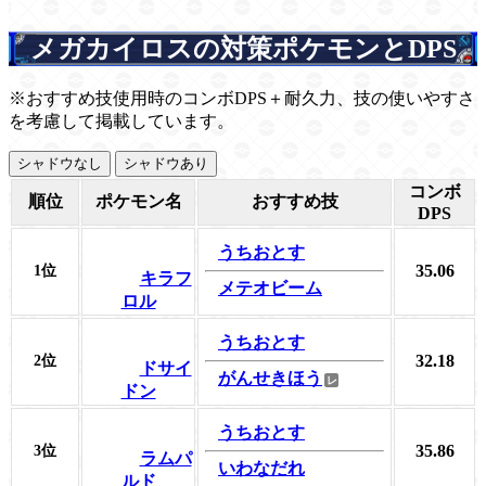
メガカイロスの対策ポケモンとDPS
※おすすめ技使用時のコンボDPS＋耐久力、技の使いやすさ
を考慮して掲載しています。
シャドウなし
シャドウあり
コンボ
順位
ポケモン名
おすすめ技
DPS
うちおとす
35.06
1位
キラフ
メテオビーム
ロル
うちおとす
32.18
2位
ドサイ
がんせきほう
ドン
うちおとす
35.86
3位
ラムパ
いわなだれ
ルド