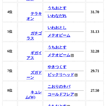
うちおとす
31.70
4位
テラキ
いわなだれ
オン
いわおとし
31.13
5位
ガチゴ
メテオビーム
ラス
うちおとす
32.28
6位
ギガイ
メテオビーム
アス
やきつくす
29.71
7位
ズガド
ビックリヘッド
ーン
こおりのキバ
27.50
8位
キュレ
コールドフレア
ム(W)