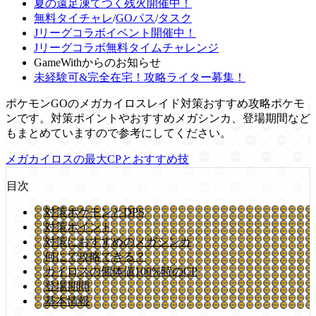
夏の遠足凍てつく残火開催中！
無料タイチャレ
/
GOパス
/
タスク
Jリーグコラボイベント開催中！
Jリーグコラボ無料タイムチャレンジ
GameWithからのお知らせ
未経験可&完全在宅！攻略ライター募集！
ポケモンGOのメガカイロスレイド対策おすすめ攻略ポケモ
ンです。対策ポイントやおすすめメガシンカ、登場期間など
もまとめていますので参考にしてください。
メガカイロスの最大CPとおすすめ技
目次
対策ポケモンとDPS
対策ポイント
対策におすすめのメガシンカ
何にで攻略できる？
カイロスの個体値100%時のCP
登場期間
基本情報