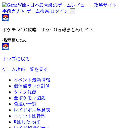
事前ガチャ
ゲーム検索
ログイン
ポケモンGO攻略｜ポケGO速報まとめサイト
掲示板Q&A
トップに戻る
ゲーム攻略一覧を見る
イベント最新情報
個体値ランク計算
タスク報酬
全ポケモン図鑑
色違い一覧
レイドボス早見表
ロケット団幹部
R団したっぱ
レイド招待ツール