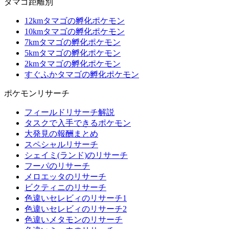
タマゴ距離別
12kmタマゴの孵化ポケモン
10kmタマゴの孵化ポケモン
7kmタマゴの孵化ポケモン
5kmタマゴの孵化ポケモン
2kmタマゴの孵化ポケモン
すぐふかタマゴの孵化ポケモン
ポケモンリサーチ
フィールドリサーチ解説
タスクで入手できるポケモン
大発見の報酬まとめ
スペシャルリサーチ
シェイミ(ランド)のリサーチ
フーパのリサーチ
メロエッタのリサーチ
ビクティニのリサーチ
色違いセレビィのリサーチ1
色違いセレビィのリサーチ2
色違いメタモンのリサーチ