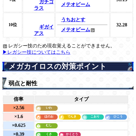
ガチゴ
メテオビーム
ラス
うちおとす
32.28
10位
ギガイ
メテオビーム
アス
レガシー技のため現在覚えることができません。
▶レガシー技についてはこちら
メガカイロスの対策ポイント
弱点と耐性
倍率
タイプ
×2.56
×1.6
×0.625
×0.39