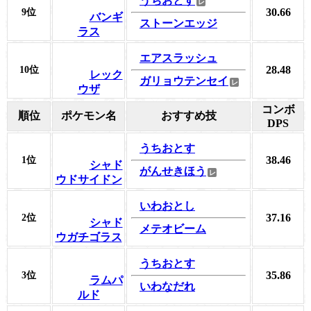
うちおとす
30.66
9位
バンギ
ストーンエッジ
ラス
エアスラッシュ
28.48
10位
レック
ガリョウテンセイ
ウザ
コンボ
順位
ポケモン名
おすすめ技
DPS
うちおとす
38.46
1位
シャド
がんせきほう
ウドサイドン
いわおとし
37.16
2位
シャド
メテオビーム
ウガチゴラス
うちおとす
35.86
3位
ラムパ
いわなだれ
ルド