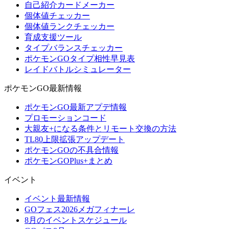
自己紹介カードメーカー
個体値チェッカー
個体値ランクチェッカー
育成支援ツール
タイプバランスチェッカー
ポケモンGOタイプ相性早見表
レイドバトルシミュレーター
ポケモンGO最新情報
ポケモンGO最新アプデ情報
プロモーションコード
大親友+になる条件とリモート交換の方法
TL80上限拡張アップデート
ポケモンGOの不具合情報
ポケモンGOPlus+まとめ
イベント
イベント最新情報
GOフェス2026メガフィナーレ
8月のイベントスケジュール