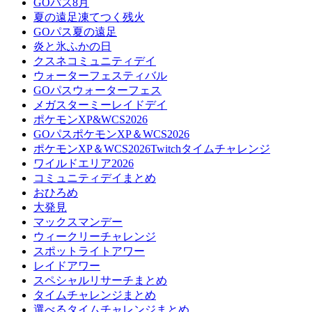
GOパス8月
夏の遠足凍てつく残火
GOパス夏の遠足
炎と氷ふかの日
クスネコミュニティデイ
ウォーターフェスティバル
GOパスウォーターフェス
メガスターミーレイドデイ
ポケモンXP&WCS2026
GOパスポケモンXP＆WCS2026
ポケモンXP＆WCS2026Twitchタイムチャレンジ
ワイルドエリア2026
コミュニティデイまとめ
おひろめ
大発見
マックスマンデー
ウィークリーチャレンジ
スポットライトアワー
レイドアワー
スペシャルリサーチまとめ
タイムチャレンジまとめ
選べるタイムチャレンジまとめ