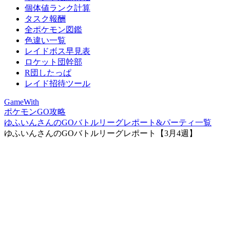
個体値ランク計算
タスク報酬
全ポケモン図鑑
色違い一覧
レイドボス早見表
ロケット団幹部
R団したっぱ
レイド招待ツール
GameWith
ポケモンGO攻略
ゆふいんさんのGOバトルリーグレポート&パーティ一覧
ゆふいんさんのGOバトルリーグレポート【3月4週】