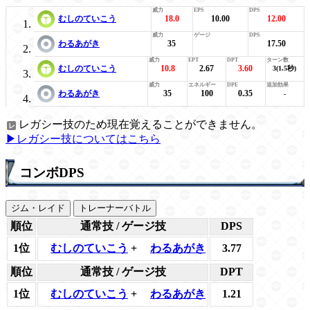
むしのていこう
18.0
10.00
12.00
わるあがき
35
17.50
むしのていこう
10.8
2.67
3.60
3(1.5秒)
わるあがき
35
100
0.35
-
レガシー技のため現在覚えることができません。
▶レガシー技についてはこちら
コンボDPS
ジム・レイド
トレーナーバトル
順位
通常技 / ゲージ技
DPS
1位
むしのていこう
+
わるあがき
3.77
順位
通常技 / ゲージ技
DPT
1位
むしのていこう
+
わるあがき
1.21