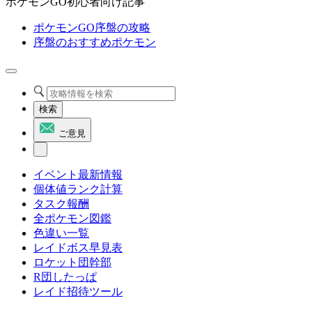
ポケモンGO初心者向け記事
ポケモンGO序盤の攻略
序盤のおすすめポケモン
検索
ご意見
イベント最新情報
個体値ランク計算
タスク報酬
全ポケモン図鑑
色違い一覧
レイドボス早見表
ロケット団幹部
R団したっぱ
レイド招待ツール