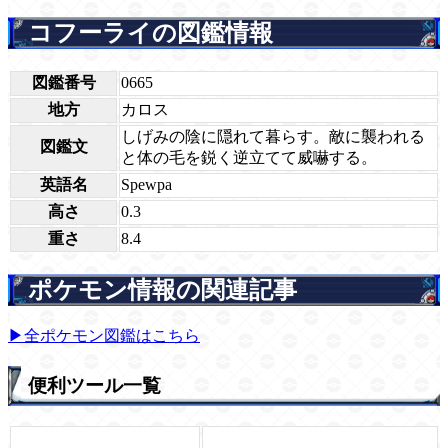
コフーライの図鑑情報
図鑑番号
0665
地方
カロス
しげみの陰に隠れて暮らす。敵に襲われる
図鑑文
と体の毛を鋭く逆立てて威嚇する。
英語名
Spewpa
高さ
0.3
重さ
8.4
ポケモン情報の関連記事
▶全ポケモン図鑑はこちら
便利ツール一覧