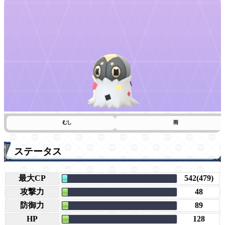
むし
雨
ステータス
最大CP
542(479)
攻撃力
48
防御力
89
HP
128