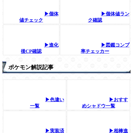
▶個体
▶個体値ラン
値チェック
ク確認
▶進化
▶図鑑コンプ
後CP確認
率チェッカー
ポケモン解説記事
▶色違い
▶おすす
一覧
めシャドウ一覧
▶実装済
▶相棒進