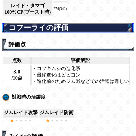
レイド・タマゴ
274(342)
100%CP(ブースト時)
コフーライの評価
評価点
点数
評価解説
・コフキムシの進化系
3.0
・最終進化はビビヨン
/10点
・進化前のためジム戦などでの活躍は難しい
対戦時の活躍度
ジムレイド攻撃
ジムレイド防衛