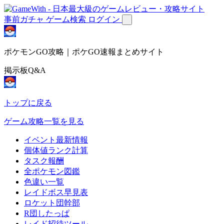
事前ガチャ
ゲーム検索
ログイン
ポケモンGO攻略｜ポケGO速報まとめサイト
掲示板Q&A
トップに戻る
ゲーム攻略一覧を見る
イベント最新情報
個体値ランク計算
タスク報酬
全ポケモン図鑑
色違い一覧
レイドボス早見表
ロケット団幹部
R団したっぱ
レイド招待ツール