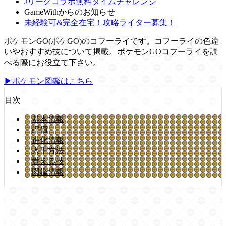
Jリーグコラボ無料タイムチャレンジ
GameWithからのお知らせ
未経験可&完全在宅！攻略ライター募集！
ポケモンGO(ポケGO)のコフーライです。コフーライの色違
いやおすすめ技について掲載。ポケモンGOコフーライを調
べる際にお役立て下さい。
▶ポケモン図鑑はこちら
目次
基本情報
評価
進化情報
入手方法
覚える技
図鑑情報