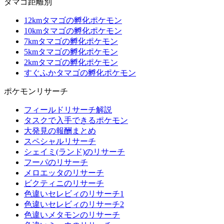
タマゴ距離別
12kmタマゴの孵化ポケモン
10kmタマゴの孵化ポケモン
7kmタマゴの孵化ポケモン
5kmタマゴの孵化ポケモン
2kmタマゴの孵化ポケモン
すぐふかタマゴの孵化ポケモン
ポケモンリサーチ
フィールドリサーチ解説
タスクで入手できるポケモン
大発見の報酬まとめ
スペシャルリサーチ
シェイミ(ランド)のリサーチ
フーパのリサーチ
メロエッタのリサーチ
ビクティニのリサーチ
色違いセレビィのリサーチ1
色違いセレビィのリサーチ2
色違いメタモンのリサーチ