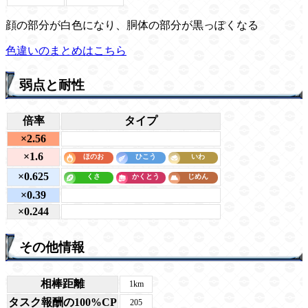
顔の部分が白色になり、胴体の部分が黒っぽくなる
色違いのまとめはこちら
弱点と耐性
倍率
タイプ
×2.56
×1.6
×0.625
×0.39
×0.244
その他情報
相棒距離
1km
タスク報酬の100%CP
205