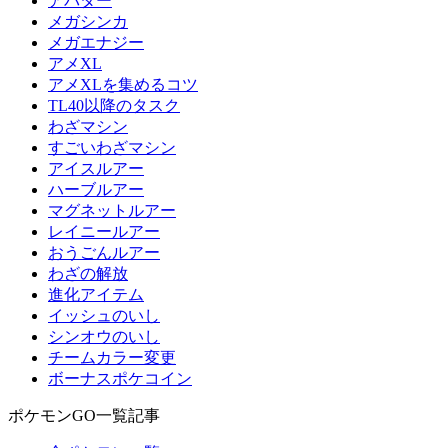
アバター
メガシンカ
メガエナジー
アメXL
アメXLを集めるコツ
TL40以降のタスク
わざマシン
すごいわざマシン
アイスルアー
ハーブルアー
マグネットルアー
レイニールアー
おうごんルアー
わざの解放
進化アイテム
イッシュのいし
シンオウのいし
チームカラー変更
ボーナスポケコイン
ポケモンGO一覧記事