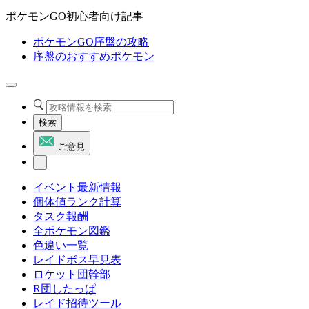
ポケモンGO初心者向け記事
ポケモンGO序盤の攻略
序盤のおすすめポケモン
検索
ご意見
イベント最新情報
個体値ランク計算
タスク報酬
全ポケモン図鑑
色違い一覧
レイドボス早見表
ロケット団幹部
R団したっぱ
レイド招待ツール