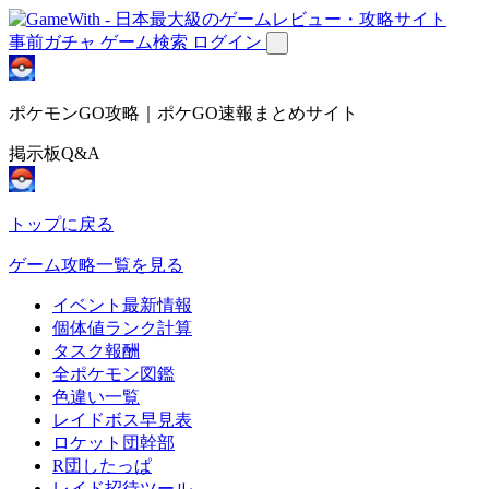
事前ガチャ
ゲーム検索
ログイン
ポケモンGO攻略｜ポケGO速報まとめサイト
掲示板Q&A
トップに戻る
ゲーム攻略一覧を見る
イベント最新情報
個体値ランク計算
タスク報酬
全ポケモン図鑑
色違い一覧
レイドボス早見表
ロケット団幹部
R団したっぱ
レイド招待ツール