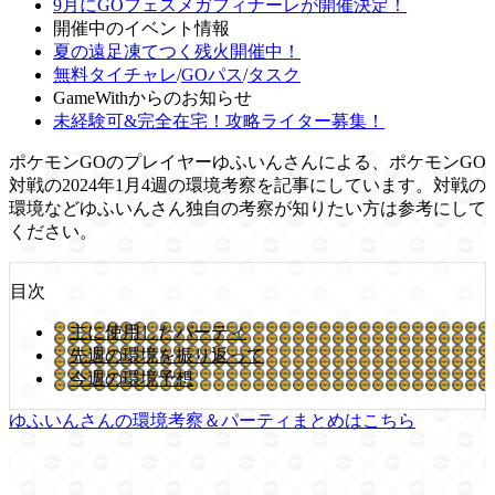
9月にGOフェスメガフィナーレが開催決定！
開催中のイベント情報
夏の遠足凍てつく残火開催中！
無料タイチャレ
/
GOパス
/
タスク
GameWithからのお知らせ
未経験可&完全在宅！攻略ライター募集！
ポケモンGOのプレイヤーゆふいんさんによる、ポケモンGO
対戦の2024年1月4週の環境考察を記事にしています。対戦の
環境などゆふいんさん独自の考察が知りたい方は参考にして
ください。
目次
主に使用したパーティ
先週の環境を振り返って
今週の環境予想
ゆふいんさんの環境考察＆パーティまとめはこちら