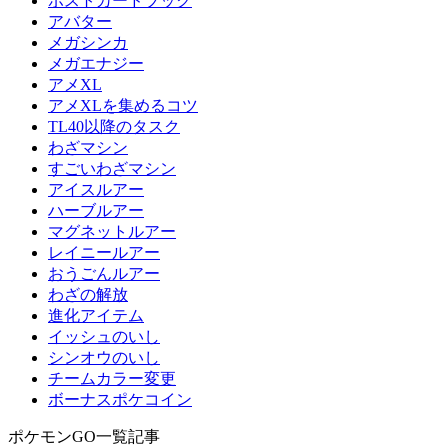
ポストカードブック
アバター
メガシンカ
メガエナジー
アメXL
アメXLを集めるコツ
TL40以降のタスク
わざマシン
すごいわざマシン
アイスルアー
ハーブルアー
マグネットルアー
レイニールアー
おうごんルアー
わざの解放
進化アイテム
イッシュのいし
シンオウのいし
チームカラー変更
ボーナスポケコイン
ポケモンGO一覧記事