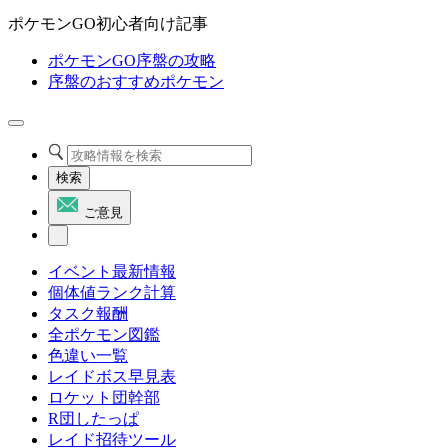
ポケモンGO初心者向け記事
ポケモンGO序盤の攻略
序盤のおすすめポケモン
検索
ご意見
イベント最新情報
個体値ランク計算
タスク報酬
全ポケモン図鑑
色違い一覧
レイドボス早見表
ロケット団幹部
R団したっぱ
レイド招待ツール