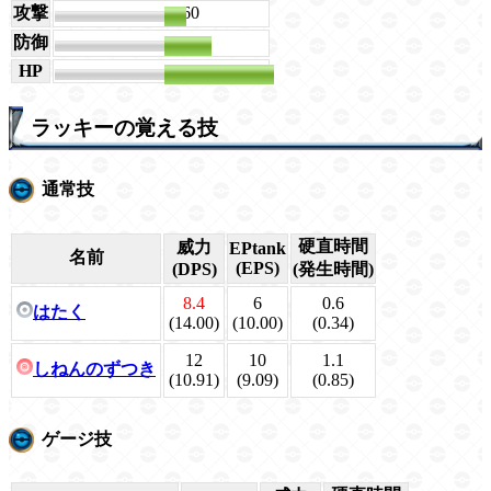
攻撃
60
防御
128
HP
487
ラッキーの覚える技
通常技
硬直時間
威力
EPtank
名前
(EPS)
(DPS)
(発生時間)
8.4
6
0.6
はたく
(14.00)
(10.00)
(0.34)
12
10
1.1
しねんのずつき
(10.91)
(9.09)
(0.85)
ゲージ技