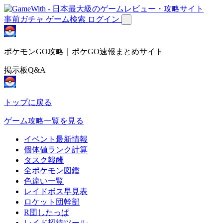
事前ガチャ
ゲーム検索
ログイン
ポケモンGO攻略｜ポケGO速報まとめサイト
掲示板Q&A
トップに戻る
ゲーム攻略一覧を見る
イベント最新情報
個体値ランク計算
タスク報酬
全ポケモン図鑑
色違い一覧
レイドボス早見表
ロケット団幹部
R団したっぱ
レイド招待ツール