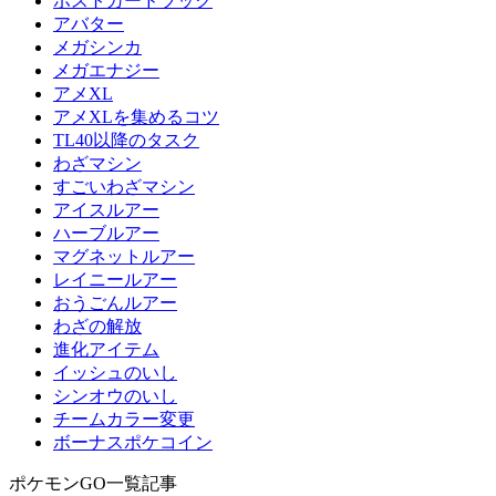
ポストカードブック
アバター
メガシンカ
メガエナジー
アメXL
アメXLを集めるコツ
TL40以降のタスク
わざマシン
すごいわざマシン
アイスルアー
ハーブルアー
マグネットルアー
レイニールアー
おうごんルアー
わざの解放
進化アイテム
イッシュのいし
シンオウのいし
チームカラー変更
ボーナスポケコイン
ポケモンGO一覧記事