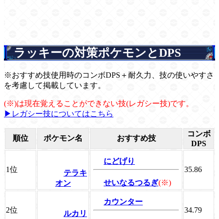
ラッキーの対策ポケモンとDPS
※おすすめ技使用時のコンボDPS＋耐久力、技の使いやすさ
を考慮して掲載しています。
(※)は現在覚えることができない技(レガシー技)です。
▶レガシー技についてはこちら
コンボ
順位
ポケモン名
おすすめ技
DPS
にどげり
1位
35.86
テラキ
せいなるつるぎ
(※)
オン
カウンター
2位
34.79
ルカリ