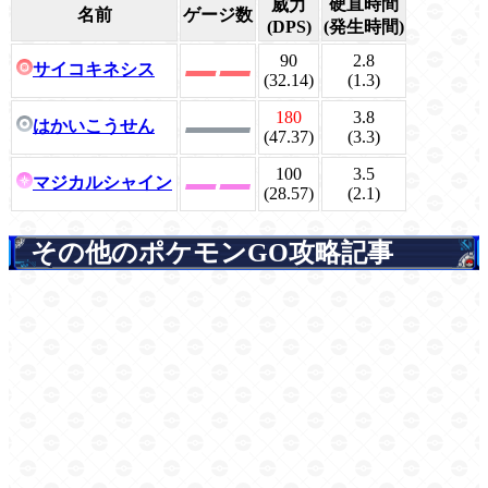
硬直時間
威力
名前
ゲージ数
(DPS)
(発生時間)
90
2.8
サイコキネシス
(32.14)
(1.3)
180
3.8
はかいこうせん
(47.37)
(3.3)
100
3.5
マジカルシャイン
(28.57)
(2.1)
その他のポケモンGO攻略記事