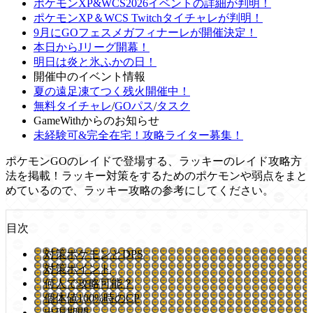
ポケモンXP&WCS2026イベントの詳細が判明！
ポケモンXP＆WCS Twitchタイチャレが判明！
9月にGOフェスメガフィナーレが開催決定！
本日からJリーグ開幕！
明日は炎と氷ふかの日！
開催中のイベント情報
夏の遠足凍てつく残火開催中！
無料タイチャレ
/
GOパス
/
タスク
GameWithからのお知らせ
未経験可&完全在宅！攻略ライター募集！
ポケモンGOのレイドで登場する、ラッキーのレイド攻略方
法を掲載！ラッキー対策をするためのポケモンや弱点をまと
めているので、ラッキー攻略の参考にしてください。
目次
対策ポケモンとDPS
対策ポイント
何人で攻略可能？
個体値100%時のCP
出現期間