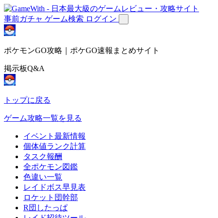
事前ガチャ
ゲーム検索
ログイン
ポケモンGO攻略｜ポケGO速報まとめサイト
掲示板Q&A
トップに戻る
ゲーム攻略一覧を見る
イベント最新情報
個体値ランク計算
タスク報酬
全ポケモン図鑑
色違い一覧
レイドボス早見表
ロケット団幹部
R団したっぱ
レイド招待ツール