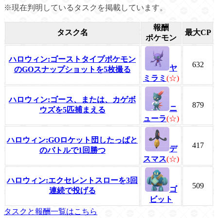
※現在判明しているタスクを掲載しています。
報酬
タスク名
最大CP
ポケモン
ハロウィン:ゴーストタイプポケモン
632
ヤ
のGOスナップショットを5枚撮る
ミラミ
(☆)
ハロウィン:ゴース、または、カゲボ
879
ニ
ウズを5匹捕まえる
ューラ
(☆)
ハロウィン:GOロケット団したっぱと
417
デ
のバトルで1回勝つ
スマス
(☆)
ハロウィン:エクセレントスローを3回
509
ゴ
連続で投げる
ビット
タスクと報酬一覧はこちら