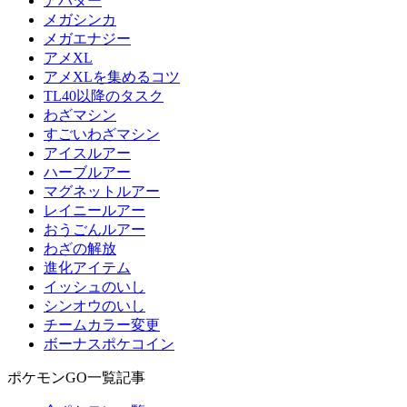
アバター
メガシンカ
メガエナジー
アメXL
アメXLを集めるコツ
TL40以降のタスク
わざマシン
すごいわざマシン
アイスルアー
ハーブルアー
マグネットルアー
レイニールアー
おうごんルアー
わざの解放
進化アイテム
イッシュのいし
シンオウのいし
チームカラー変更
ボーナスポケコイン
ポケモンGO一覧記事