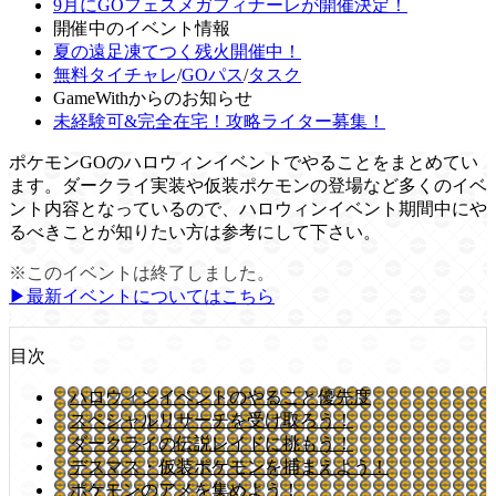
9月にGOフェスメガフィナーレが開催決定！
開催中のイベント情報
夏の遠足凍てつく残火開催中！
無料タイチャレ
/
GOパス
/
タスク
GameWithからのお知らせ
未経験可&完全在宅！攻略ライター募集！
ポケモンGOのハロウィンイベントでやることをまとめてい
ます。ダークライ実装や仮装ポケモンの登場など多くのイベ
ント内容となっているので、ハロウィンイベント期間中にや
るべきことが知りたい方は参考にして下さい。
※このイベントは終了しました。
▶︎最新イベントについてはこちら
目次
ハロウィンイベントのやること優先度
スペシャルリサーチを受け取ろう！
ダークライの伝説レイドに挑もう！
デスマス・仮装ポケモンを捕まえよう！
ポケモンのアメを集めよう！