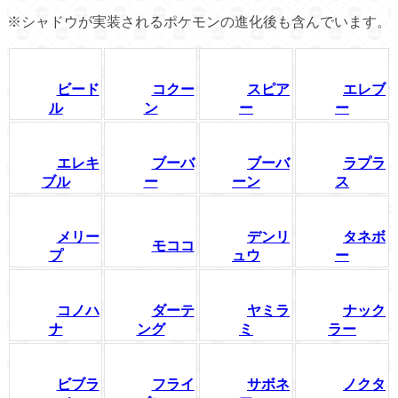
※シャドウが実装されるポケモンの進化後も含んでいます。
ビード
コクー
スピア
エレブ
ル
ン
ー
ー
エレキ
ブーバ
ブーバ
ラプラ
ブル
ー
ーン
ス
メリー
デンリ
タネボ
モココ
プ
ュウ
ー
コノハ
ダーテ
ヤミラ
ナック
ナ
ング
ミ
ラー
ビブラ
フライ
サボネ
ノクタ