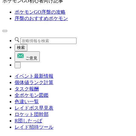
ポケモンGO初心者向け記事
ポケモンGO序盤の攻略
序盤のおすすめポケモン
検索
ご意見
イベント最新情報
個体値ランク計算
タスク報酬
全ポケモン図鑑
色違い一覧
レイドボス早見表
ロケット団幹部
R団したっぱ
レイド招待ツール