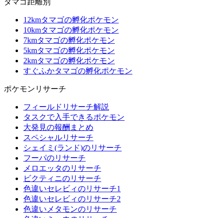
タマゴ距離別
12kmタマゴの孵化ポケモン
10kmタマゴの孵化ポケモン
7kmタマゴの孵化ポケモン
5kmタマゴの孵化ポケモン
2kmタマゴの孵化ポケモン
すぐふかタマゴの孵化ポケモン
ポケモンリサーチ
フィールドリサーチ解説
タスクで入手できるポケモン
大発見の報酬まとめ
スペシャルリサーチ
シェイミ(ランド)のリサーチ
フーパのリサーチ
メロエッタのリサーチ
ビクティニのリサーチ
色違いセレビィのリサーチ1
色違いセレビィのリサーチ2
色違いメタモンのリサーチ