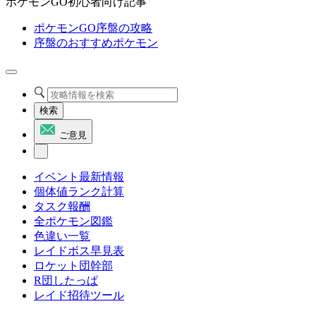
ポケモンGO初心者向け記事
ポケモンGO序盤の攻略
序盤のおすすめポケモン
検索
ご意見
イベント最新情報
個体値ランク計算
タスク報酬
全ポケモン図鑑
色違い一覧
レイドボス早見表
ロケット団幹部
R団したっぱ
レイド招待ツール