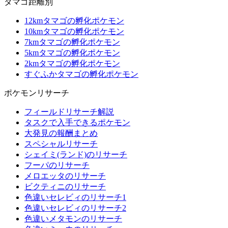
タマゴ距離別
12kmタマゴの孵化ポケモン
10kmタマゴの孵化ポケモン
7kmタマゴの孵化ポケモン
5kmタマゴの孵化ポケモン
2kmタマゴの孵化ポケモン
すぐふかタマゴの孵化ポケモン
ポケモンリサーチ
フィールドリサーチ解説
タスクで入手できるポケモン
大発見の報酬まとめ
スペシャルリサーチ
シェイミ(ランド)のリサーチ
フーパのリサーチ
メロエッタのリサーチ
ビクティニのリサーチ
色違いセレビィのリサーチ1
色違いセレビィのリサーチ2
色違いメタモンのリサーチ