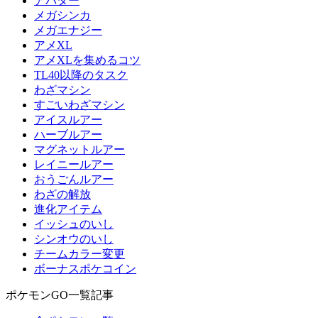
アバター
メガシンカ
メガエナジー
アメXL
アメXLを集めるコツ
TL40以降のタスク
わざマシン
すごいわざマシン
アイスルアー
ハーブルアー
マグネットルアー
レイニールアー
おうごんルアー
わざの解放
進化アイテム
イッシュのいし
シンオウのいし
チームカラー変更
ボーナスポケコイン
ポケモンGO一覧記事