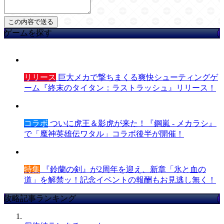
ゲームを探す
リリース
巨大メカで撃ちまくる爽快シューティングゲ
ーム『終末のタイタン：ラストラッシュ』リリース！
コラボ
ついに虎王＆影虎が来た！『鋼嵐 - メカラシ』
で「魔神英雄伝ワタル」コラボ後半が開催！
特集
『鈴蘭の剣』が2周年を迎え、新章「氷と血の
道」を解禁ッ！記念イベントの報酬もお見逃し無く！
攻略記事ランキング