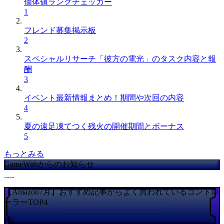
個体値ランクチェッカー
1
フレンド募集掲示板
2
スペシャルリサーチ「彼方の電光」のタスク内容と報
酬
3
イベント最新情報まとめ！期間や次回の内容
4
夏の遠足凍てつく残火の開催期間とボーナス
5
もっとみる
GameWithからのお知らせ
【Amazon7月】おすすめ記事からよく買われているコントロ
ーラーTOP4
PR