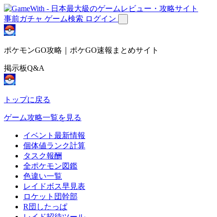
事前ガチャ
ゲーム検索
ログイン
ポケモンGO攻略｜ポケGO速報まとめサイト
掲示板Q&A
トップに戻る
ゲーム攻略一覧を見る
イベント最新情報
個体値ランク計算
タスク報酬
全ポケモン図鑑
色違い一覧
レイドボス早見表
ロケット団幹部
R団したっぱ
レイド招待ツール